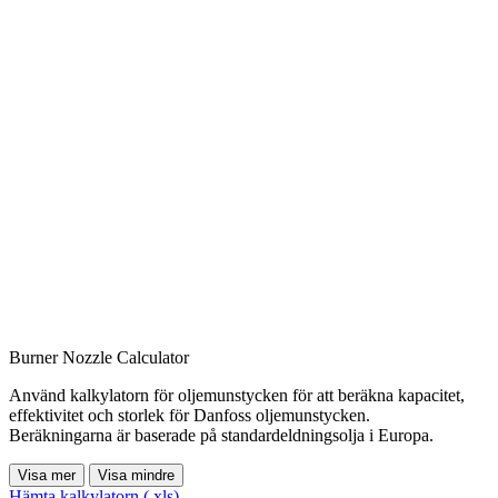
Burner Nozzle Calculator
Använd kalkylatorn för oljemunstycken för att beräkna kapacitet,
effektivitet och storlek för Danfoss oljemunstycken.
Beräkningarna är baserade på standardeldningsolja i Europa.
Visa mer
Visa mindre
Hämta kalkylatorn (.xls)