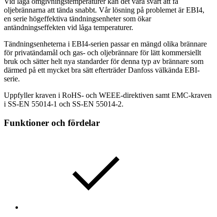
Vid låga omgivningstemperaturer kan det vara svårt att få
oljebrännarna att tända snabbt. Vår lösning på problemet är EBI4,
en serie högeffektiva tändningsenheter som ökar
antändningseffekten vid låga temperaturer.
Tändningsenheterna i EBI4-serien passar en mängd olika brännare
för privatändamål och gas- och oljebrännare för lätt kommersiellt
bruk och sätter helt nya standarder för denna typ av brännare som
därmed på ett mycket bra sätt efterträder Danfoss välkända EBI-
serie.
Uppfyller kraven i RoHS- och WEEE-direktiven samt EMC-kraven
i SS-EN 55014-1 och SS-EN 55014-2.
Funktioner och fördelar