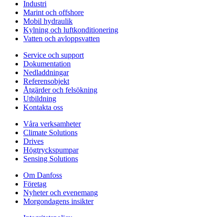
Industri
Marint och offshore
Mobil hydraulik
Kylning och luftkonditionering
Vatten och avloppsvatten
Service och support
Dokumentation
Nedladdningar
Referensobjekt
Åtgärder och felsökning
Utbildning
Kontakta oss
Våra verksamheter
Climate Solutions
Drives
Högtryckspumpar
Sensing Solutions
Om Danfoss
Företag
Nyheter och evenemang
Morgondagens insikter