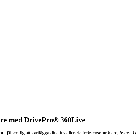
tare med DrivePro® 360Live
m hjälper dig att kartlägga dina installerade frekvensomriktare, överva