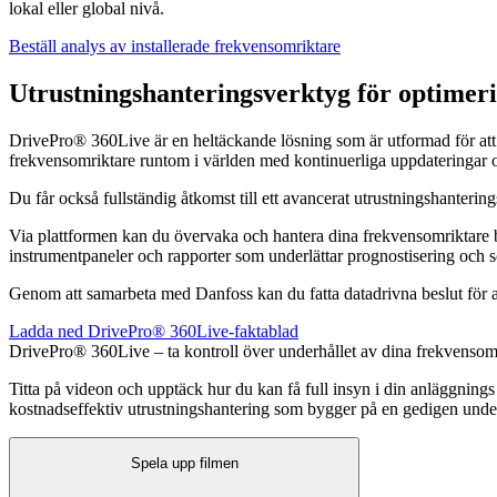
lokal eller global nivå.
Beställ analys av installerade frekvensomriktare
Utrustningshanteringsverktyg för optimeri
DrivePro® 360Live är en heltäckande lösning som är utformad för att o
frekvensomriktare runtom i världen med kontinuerliga uppdateringar om 
Du får också fullständig åtkomst till ett avancerat utrustningshanterin
Via plattformen kan du övervaka och hantera dina frekvensomriktare båd
instrumentpaneler och rapporter som underlättar prognostisering och s
Genom att samarbeta med Danfoss kan du fatta datadrivna beslut för att
Ladda ned DrivePro® 360Live-faktablad
DrivePro® 360Live – ta kontroll över underhållet av dina frekvensom
Titta på videon och upptäck hur du kan få full insyn i din anläggnings 
kostnadseffektiv utrustningshantering som bygger på en gedigen under
Spela upp filmen