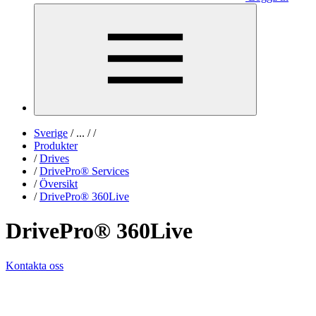
Sverige
/
...
/
/
Produkter
/
Drives
/
DrivePro® Services
/
Översikt
/
DrivePro® 360Live
DrivePro® 360Live
Kontakta oss