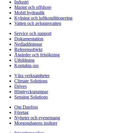
Industri
Marint och offshore
Mobil hydraulik
Kylning och luftkonditionering
Vatten och avloppsvatten
Service och support
Dokumentation
Nedladdningar
Referensobjekt
Åtgärder och felsökning
Utbildning
Kontakta oss
Våra verksamheter
Climate Solutions
Drives
Högtryckspumpar
Sensing Solutions
Om Danfoss
Företag
Nyheter och evenemang
Morgondagens insikter