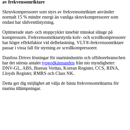
av frekvensomriktare
Skruvkompressorer som styrs av frekvensomriktare använder
normalt 15 % mindre energi än vanliga skruvkompressorer som
endast har slidventilstyrning.
Optimerade start- och stoppcykler innebär minskat slitage på
kompressorn. Frekvensomriktarstyrda kolv- och scrollkompressorer
har högre effektfaktor vid delbelastning. VLT®-frekvensomriktare
passar i vissa fall för styrning av scrollkompressorer.
Danfoss Drives lösningar för marinindustrin och offshorebranschen
har det största antalet
typgodkännanden
från nio myndigheter:
DNV-GL, ABS, Bureau Veritas, Korean Register, CCS, RINA,
Lloyds Register, RMRS och Class NK.
Detta ger dig möjlighet att välja de bästa frekvensomriktarna för
marina tillämpningar.