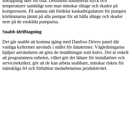
urkoppling sker för ofta. Dessutom stabiliseras tryck och
temperaturer samtidigt som man minskar slitage och skador på
kompressorn. På samma sätt fördelar kaskadregulatorn för pumpen
körtimmarna jämnt på alla pumpar för att hålla slitage och skador
nere på de enskilda pumparna.
Snabb idrifttagning
Det går snabbt att komma igång med Danfoss Drives panel där
vanliga kyltermer används i stället för datatermer. Vägledningarna
hjälper användaren att göra de inställningar som krävs. Det är enkelt
att programmera enheten, vilket gör det lättare för installatörer och
servicetekniker, gör att de kan arbeta snabbare, minskar risken för
mänskliga fel och förbättrar medarbetarnas produktivitet.