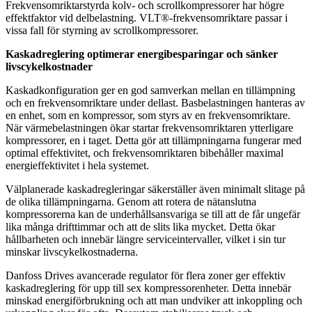
Frekvensomriktarstyrda kolv- och scrollkompressorer har högre
effektfaktor vid delbelastning. VLT®-frekvensomriktare passar i
vissa fall för styrning av scrollkompressorer.
Kaskadreglering optimerar energibesparingar och sänker
livscykelkostnader
Kaskadkonfiguration ger en god samverkan mellan en tillämpning
och en frekvensomriktare under dellast. Basbelastningen hanteras av
en enhet, som en kompressor, som styrs av en frekvensomriktare.
När värmebelastningen ökar startar frekvensomriktaren ytterligare
kompressorer, en i taget. Detta gör att tillämpningarna fungerar med
optimal effektivitet, och frekvensomriktaren bibehåller maximal
energieffektivitet i hela systemet.
Välplanerade kaskadregleringar säkerställer även minimalt slitage på
de olika tillämpningarna. Genom att rotera de nätanslutna
kompressorerna kan de underhållsansvariga se till att de får ungefär
lika många drifttimmar och att de slits lika mycket. Detta ökar
hållbarheten och innebär längre serviceintervaller, vilket i sin tur
minskar livscykelkostnaderna.
Danfoss Drives avancerade regulator för flera zoner ger effektiv
kaskadreglering för upp till sex kompressorenheter. Detta innebär
minskad energiförbrukning och att man undviker att inkoppling och