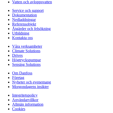
Vatten och avloppsvatten
Service och support
Dokumentation
Nedladdningar
Referensobjekt
Åtgärder och felsökning
Utbildning
Kontakta oss
Våra verksamheter
Climate Solutions
Drives
Högtryckspumpar
Sensing Solutions
Om Danfoss
Företag
Nyheter och evenemang
Morgondagens insikter
Integritetspolicy
Användarvillkor
Allmän information
Cookies