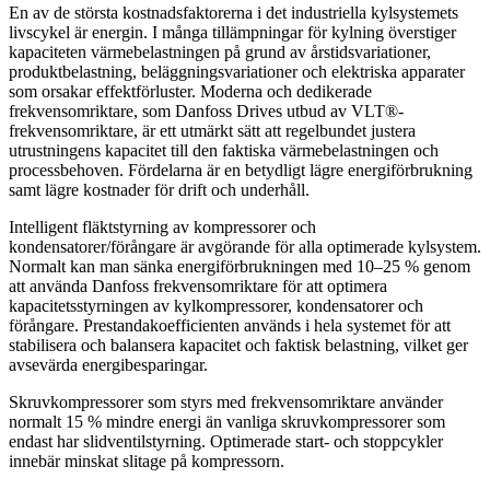
En av de största kostnadsfaktorerna i det industriella kylsystemets
livscykel är energin. I många tillämpningar för kylning överstiger
kapaciteten värmebelastningen på grund av årstidsvariationer,
produktbelastning, beläggningsvariationer och elektriska apparater
som orsakar effektförluster. Moderna och dedikerade
frekvensomriktare, som Danfoss Drives utbud av VLT®-
frekvensomriktare, är ett utmärkt sätt att regelbundet justera
utrustningens kapacitet till den faktiska värmebelastningen och
processbehoven. Fördelarna är en betydligt lägre energiförbrukning
samt lägre kostnader för drift och underhåll.
Intelligent fläktstyrning av kompressorer och
kondensatorer/förångare är avgörande för alla optimerade kylsystem.
Normalt kan man sänka energiförbrukningen med 10–25 % genom
att använda Danfoss frekvensomriktare för att optimera
kapacitetsstyrningen av kylkompressorer, kondensatorer och
förångare. Prestandakoefficienten används i hela systemet för att
stabilisera och balansera kapacitet och faktisk belastning, vilket ger
avsevärda energibesparingar.
Skruvkompressorer som styrs med frekvensomriktare använder
normalt 15 % mindre energi än vanliga skruvkompressorer som
endast har slidventilstyrning. Optimerade start- och stoppcykler
innebär minskat slitage på kompressorn.