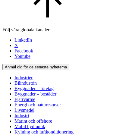
Följ våra globala kanaler
LinkedIn
X
Facebook
Youtube
Anmäl dig för de senaste nyheterna
Industrier
Bilindustrin
Byggnader – företag
Byggnader – bostäder
Fjärrvärme
Energi och naturresurser
Livsmedel
Industri
Marint och offshore
Mobil hydraulik
Kylning och luftkonditionering