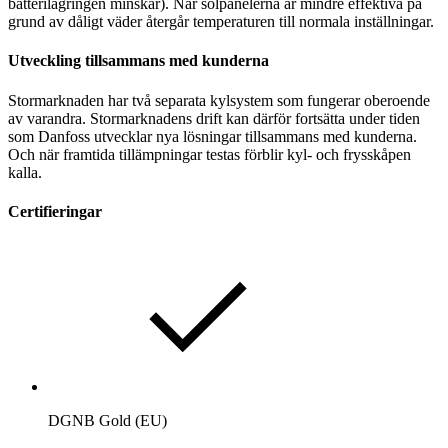
batterilagringen minskar). När solpanelerna är mindre effektiva på
grund av dåligt väder återgår temperaturen till normala inställningar.
Utveckling tillsammans med kunderna
Stormarknaden har två separata kylsystem som fungerar oberoende
av varandra. Stormarknadens drift kan därför fortsätta under tiden
som Danfoss utvecklar nya lösningar tillsammans med kunderna.
Och när framtida tillämpningar testas förblir kyl- och frysskåpen
kalla.
Certifieringar
DGNB Gold (EU)