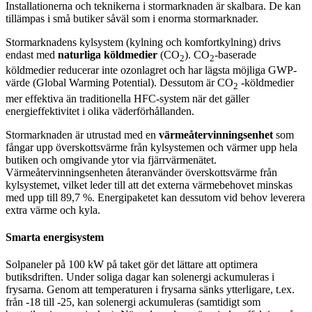
Installationerna och teknikerna i stormarknaden är skalbara. De kan
tillämpas i små butiker såväl som i enorma stormarknader.
Stormarknadens kylsystem (kylning och komfortkylning) drivs
endast med
naturliga köldmedier
(CO
). CO
-baserade
2
2
köldmedier reducerar inte ozonlagret och har lägsta möjliga GWP-
värde (Global Warming Potential). Dessutom är CO
-köldmedier
2
mer effektiva än traditionella HFC-system när det gäller
energieffektivitet i olika väderförhållanden.
Stormarknaden är utrustad med en
värmeåtervinningsenhet
som
fångar upp överskottsvärme från kylsystemen och värmer upp hela
butiken och omgivande ytor via fjärrvärmenätet.
Värmeåtervinningsenheten återanvänder överskottsvärme från
kylsystemet, vilket leder till att det externa värmebehovet minskas
med upp till 89,7 %. Energipaketet kan dessutom vid behov leverera
extra värme och kyla.
Smarta energisystem
Solpaneler på 100 kW på taket gör det lättare att optimera
butiksdriften. Under soliga dagar kan solenergi ackumuleras i
frysarna. Genom att temperaturen i frysarna sänks ytterligare, t.ex.
från -18 till -25, kan solenergi ackumuleras (samtidigt som