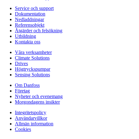
Service och support
Dokumentation
Nedladdningar
Referensobjekt
Åtgärder och felsökning
Utbildning
Kontakta oss
Våra verksamheter
Climate Solutions
Drives
Högtryckspumpar
Sensing Solutions
Om Danfoss
Företag
Nyheter och evenemang
Morgondagens insikter
Integritetspolicy
Användarvillkor
Allmän information
Cookies