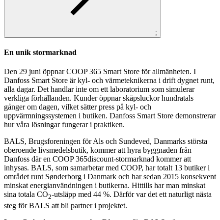
;
En unik stormarknad
Den 29 juni öppnar COOP 365 Smart Store för allmänheten. I
Danfoss Smart Store är kyl- och värmeteknikerna i drift dygnet runt,
alla dagar. Det handlar inte om ett laboratorium som simulerar
verkliga förhållanden. Kunder öppnar skåpsluckor hundratals
gånger om dagen, vilket sätter press på kyl- och
uppvärmningssystemen i butiken. Danfoss Smart Store demonstrerar
hur våra lösningar fungerar i praktiken.
BALS, Brugsforeningen för Als och Sundeved, Danmarks största
oberoende livsmedelsbutik, kommer att hyra byggnaden från
Danfoss där en COOP 365discount-stormarknad kommer att
inhysas. BALS, som samarbetar med COOP, har totalt 13 butiker i
området runt Sønderborg i Danmark och har sedan 2015 konsekvent
minskat energianvändningen i butikerna. Hittills har man minskat
sina totala CO
-utsläpp med 44 %. Därför var det ett naturligt nästa
2
steg för BALS att bli partner i projektet.