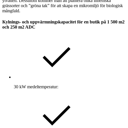
ytvatten. Dessutom kommer man att plantera olika inhemska
grässorter och ”gröna tak” för att skapa en mikromiljö för biologisk
mångfald.
Kylnings- och uppvärmningskapacitet för en butik på 1 500 m2
och 250 m2 ADC
30 kW medeltemperatur: