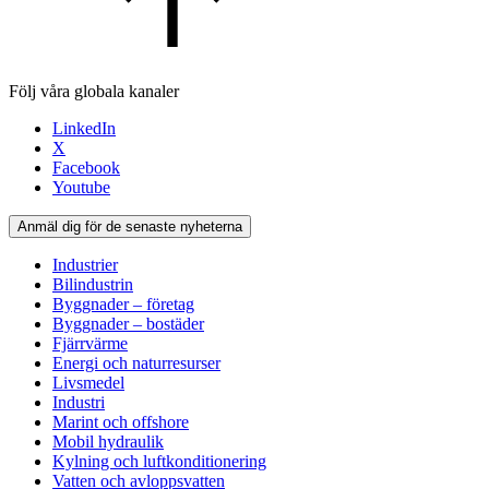
Följ våra globala kanaler
LinkedIn
X
Facebook
Youtube
Anmäl dig för de senaste nyheterna
Industrier
Bilindustrin
Byggnader – företag
Byggnader – bostäder
Fjärrvärme
Energi och naturresurser
Livsmedel
Industri
Marint och offshore
Mobil hydraulik
Kylning och luftkonditionering
Vatten och avloppsvatten