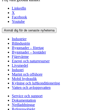
LinkedIn
X
Facebook
Youtube
Anmäl dig för de senaste nyheterna
Industrier
Bilindustrin
Byggnader – företag
Byggnader – bostäder
Fjärrvärme
Energi och naturresurser
Livsmedel
Industri
Marint och offshore
Mobil hydraulik
Kylning och luftkonditionering
Vatten och avloppsvatten
Service och support
Dokumentation
Nedladdningar
Referensobjekt