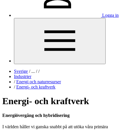
Logga in
Sverige
/
...
/
/
Industrier
/
Energi och naturresurser
/
Energi- och kraftverk
Energi- och kraftverk
Energiövergång och hybridisering
I världen håller vi ganska snabbt på att utöka våra primära