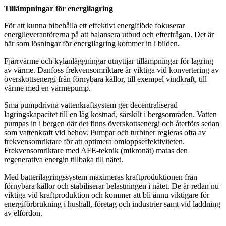
Tillämpningar för energilagring
För att kunna bibehålla ett effektivt energiflöde fokuserar
energileverantörerna på att balansera utbud och efterfrågan. Det är
här som lösningar för energilagring kommer in i bilden.
Fjärrvärme och kylanläggningar utnyttjar tillämpningar för lagring
av värme. Danfoss frekvensomriktare är viktiga vid konvertering av
överskottsenergi från förnybara källor, till exempel vindkraft, till
värme med en värmepump.
Små pumpdrivna vattenkraftsystem ger decentraliserad
lagringskapacitet till en låg kostnad, särskilt i bergsområden. Vatten
pumpas in i bergen där det finns överskottsenergi och återförs sedan
som vattenkraft vid behov. Pumpar och turbiner regleras ofta av
frekvensomriktare för att optimera omloppseffektiviteten.
Frekvensomriktare med AFE-teknik (mikronät) matas den
regenerativa energin tillbaka till nätet.
Med batterilagringssystem maximeras kraftproduktionen från
förnybara källor och stabiliserar belastningen i nätet. De är redan nu
viktiga vid kraftproduktion och kommer att bli ännu viktigare för
energiförbrukning i hushåll, företag och industrier samt vid laddning
av elfordon.