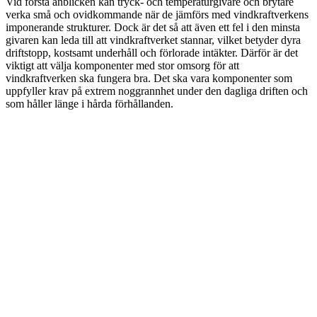
Vid första anblicken kan tryck- och temperaturgivare och brytare
verka små och ovidkommande när de jämförs med vindkraftverkens
imponerande strukturer. Dock är det så att även ett fel i den minsta
givaren kan leda till att vindkraftverket stannar, vilket betyder dyra
driftstopp, kostsamt underhåll och förlorade intäkter. Därför är det
viktigt att välja komponenter med stor omsorg för att
vindkraftverken ska fungera bra. Det ska vara komponenter som
uppfyller krav på extrem noggrannhet under den dagliga driften och
som håller länge i hårda förhållanden.