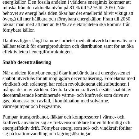
energikällor. Den fossila andelen i världens energimix kommer att
minska från den aktuella nivån på 81 % till 52 % till 2050. När
behovet av energi hela tiden ökar har det emellertid blivit viktigt att
övergå till mer hållbara och förnybara energikällor. Fram till 2050
räknar man med att mer än 80 % av elektriciteten ska komma från
förnybara källor.
Danfoss ligger långt framme i arbetet med att utveckla innovativ och
hållbar teknik för energiproduktion och distribution samt för att öka
effektiviteten i energiförbrukningen.
Snabb decentralisering
När andelen förnybar energi ökar innebär detta att energisystemet
snabbt utvecklas för att möjliggöra decentralisering. Fördelarna med
vindkraft och solenergi har redan revolutionerat eldistributionen i
många delar av världen. Centrala värmekraftverk ersätts snabbt av
decentraliserade kombinerade värme- och kraftverk som drivs av
gas, biomassa och avfall, i kombination med solvärme,
värmepumpar och bergvärme.
Pumpar, transportbanor, fläktar och kompressorer i värme- och
kraftverk använder sig av frekvensomriktare för en tillförlitlig och
energieffektiv drift. Förnybar energi som sol- och vindkraft förlitar
sig på kraftomvandling och lagringslösningar.