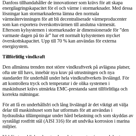
Danfoss tillhandahåller de innovationer som krävs för att skapa
energilagringskapacitet för el och värme i stormarknader. Med dessa
lösningar kan stormarknaderna lämna den normala
värmeåtervinningen för att bli decentraliserade värmeproducenter
som kan exportera överskottsvärmen till anslutna värmenät.
Eftersom kylsystemen i stormarknader är dimensionerade för ”den
varmaste dagen på tio år” har ett normalt kylsystemen mycket
överskottskapacitet. Upp till 70 % kan användas för externa
energisystem.
Tillförlitlig vindkraft
Den allmänna trenden mot större vindkraftverk på avlägsna platser,
ofta ute till havs, innebär nya krav på utrustningen och nya
standarder för underhåll under hela vindkraftverkets livslängd. För
att kontrollera tryck och temperatur i de olika systemen i
maskinhuset krävs utmärkta EMC-prestanda samt tillförlitliga och
korrekta mätningar.
För att få en underhållsfri och lång livslängd är det viktigt att välja
delar till maskinhuset som har utformats för att användas i
hydrauliska tillämpningar under hård belastning och som skyddas av
syratåligt rostfritt stål (AISI 316) för att undvika korrosion i marina
miljöer.