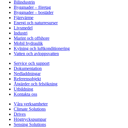
Bilindustrin
Byggnader – företag
Byggnader – bostäder
Fjärrvärme
Energi och naturresurser
Livsmedel
Industri
Marint och offshore
Mobil hydraulik
Kylning och luftkonditionering
Vatten och avloppsvatten
Service och support
Dokumentation
Nedladdningar
Referensobjekt
Åtgärder och felsökning
Utbildning
Kontakta oss
Våra verksamheter
Climate Solutions
Drives
Högtryckspumpar
Sensing Solutions