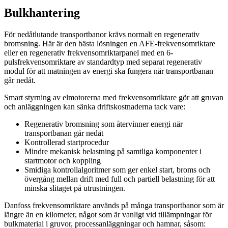
Bulkhantering
För nedåtlutande transportbanor krävs normalt en regenerativ
bromsning. Här är den bästa lösningen en AFE-frekvensomriktare
eller en regenerativ frekvensomriktarpanel med en 6-
pulsfrekvensomriktare av standardtyp med separat regenerativ
modul för att matningen av energi ska fungera när transportbanan
går nedåt.
Smart styrning av elmotorerna med frekvensomriktare gör att gruvan
och anläggningen kan sänka driftskostnaderna tack vare:
Regenerativ bromsning som återvinner energi när
transportbanan går nedåt
Kontrollerad startprocedur
Mindre mekanisk belastning på samtliga komponenter i
startmotor och koppling
Smidiga kontrollalgoritmer som ger enkel start, broms och
övergång mellan drift med full och partiell belastning för att
minska slitaget på utrustningen.
Danfoss frekvensomriktare används på många transportbanor som är
längre än en kilometer, något som är vanligt vid tillämpningar för
bulkmaterial i gruvor, processanläggningar och hamnar, såsom: