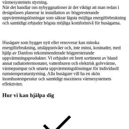
värmesystemets styrning.
När det handlar om nybyggnationer är det viktigt att man redan i
designfasen planerar in installation av högpresterande
uppvärmningslösningar som säkrar lägsta möjliga energiförbrukning
och samtidigt erbjuder högsta möjliga komfortnivå för husägarna.
Husägare som bygger nytt eller renoverar kan minska
energiförbrukning, utsläppsnivåer och, inte minst, kostnader, med
hjälp av Danfoss rekommenderade högpresterande
uppvärmningsprodukter. Vi erbjuder ett brett sortiment av bland
annat radiatortermostater, vattenburen och elektrisk golvvärme,
värmepumpar och smarta uppvärmningslösningar för individuell
rumstemperaturstyrning. Alla husägare vill ha en skön
inomhustemperatur och samtidigt maximera värmesystemets
effektivitet.
Hur vi kan hjälpa dig