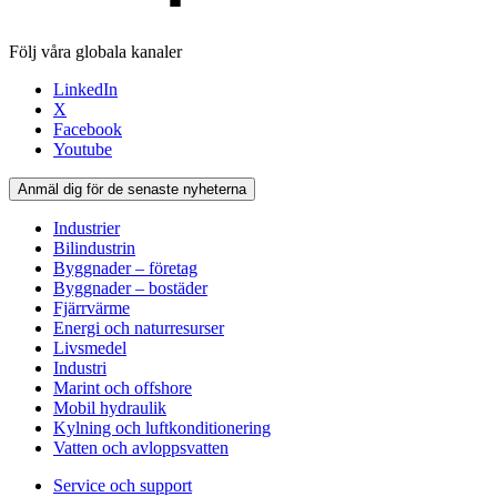
Följ våra globala kanaler
LinkedIn
X
Facebook
Youtube
Anmäl dig för de senaste nyheterna
Industrier
Bilindustrin
Byggnader – företag
Byggnader – bostäder
Fjärrvärme
Energi och naturresurser
Livsmedel
Industri
Marint och offshore
Mobil hydraulik
Kylning och luftkonditionering
Vatten och avloppsvatten
Service och support