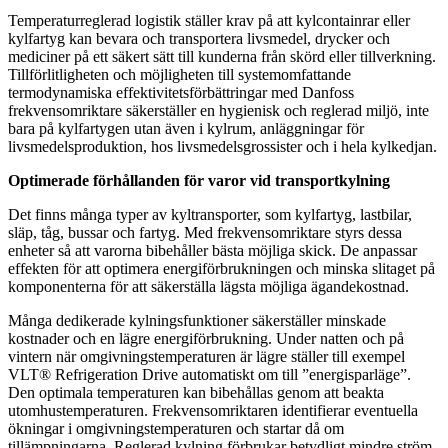
Temperaturreglerad logistik ställer krav på att kylcontainrar eller
kylfartyg kan bevara och transportera livsmedel, drycker och
mediciner på ett säkert sätt till kunderna från skörd eller tillverkning.
Tillförlitligheten och möjligheten till systemomfattande
termodynamiska effektivitetsförbättringar med Danfoss
frekvensomriktare säkerställer en hygienisk och reglerad miljö, inte
bara på kylfartygen utan även i kylrum, anläggningar för
livsmedelsproduktion, hos livsmedelsgrossister och i hela kylkedjan.
Optimerade förhållanden för varor vid transportkylning
Det finns många typer av kyltransporter, som kylfartyg, lastbilar,
släp, tåg, bussar och fartyg. Med frekvensomriktare styrs dessa
enheter så att varorna bibehåller bästa möjliga skick. De anpassar
effekten för att optimera energiförbrukningen och minska slitaget på
komponenterna för att säkerställa lägsta möjliga ägandekostnad.
Många dedikerade kylningsfunktioner säkerställer minskade
kostnader och en lägre energiförbrukning. Under natten och på
vintern när omgivningstemperaturen är lägre ställer till exempel
VLT® Refrigeration Drive automatiskt om till ”energisparläge”.
Den optimala temperaturen kan bibehållas genom att beakta
utomhustemperaturen. Frekvensomriktaren identifierar eventuella
ökningar i omgivningstemperaturen och startar då om
tillämpningarna. Reglerad kylning förbrukar betydligt mindre ström