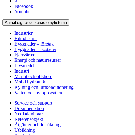
X
Facebook
Youtube
Anmäl dig för de senaste nyheterna
Industrier
Bilindustrin
Byggnader – företag
Byggnader – bostäder
Fjärrvärme
Energi och naturresurser
Livsmedel
Industri
Marint och offshore
Mobil hydraulik
Kylning och luftkonditionering
Vatten och avloppsvatten
Service och support
Dokumentation
Nedladdningar
Referensobjekt
Åtgärder och felsökning
Utbildning