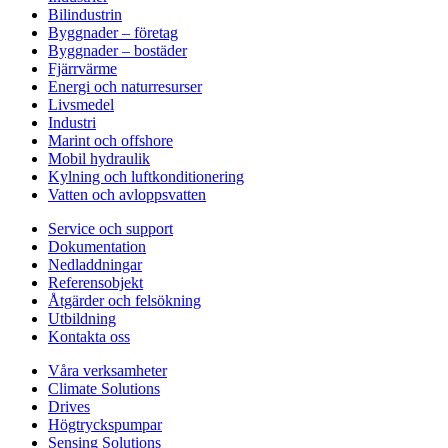
Bilindustrin
Byggnader – företag
Byggnader – bostäder
Fjärrvärme
Energi och naturresurser
Livsmedel
Industri
Marint och offshore
Mobil hydraulik
Kylning och luftkonditionering
Vatten och avloppsvatten
Service och support
Dokumentation
Nedladdningar
Referensobjekt
Åtgärder och felsökning
Utbildning
Kontakta oss
Våra verksamheter
Climate Solutions
Drives
Högtryckspumpar
Sensing Solutions