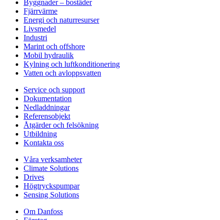
Byggnader – bostäder
Fjärrvärme
Energi och naturresurser
Livsmedel
Industri
Marint och offshore
Mobil hydraulik
Kylning och luftkonditionering
Vatten och avloppsvatten
Service och support
Dokumentation
Nedladdningar
Referensobjekt
Åtgärder och felsökning
Utbildning
Kontakta oss
Våra verksamheter
Climate Solutions
Drives
Högtryckspumpar
Sensing Solutions
Om Danfoss