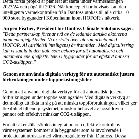
Detta första projekt är planerat att starta under värmesäsongen
2023/24 och pågå till 2026. När konceptet har bevisats kan den
intelligenta värmekontrollen från Danfoss utökas till alla cirka 10
000 stora byggnader i Köpenhamn inom HOFOR:s nätverk.
Jürgen Fischer, President för Danfoss Climate Solutions säger:
"Detta partnerskap förenar två av de ledande danska aktörerna
inom energieffektivitet. Vi är stolta över att samarbeta med
HOFOR. AI (artificiell intelligens) är framtiden. Med digitalisering
kan vi samla in den data som behövs för att automatisera och
maximera energieffektiviteten i byggnader för att effektivt minska
CO2-utsläppen."
Genom att använda digitala verktyg för att automatiskt justera
förbrukningen under toppbelastningstider
Genom att använda digitala verktyg för att automatiskt justera
förbrukningen under toppbelastningstider Med digitala verktyg är
det möjligt att rikta in sig på att minska toppförbrukningen, vilket ger
flexibilitet till energisystemet, minskar behovet av fossildrivna
pannor och effektivt minskar CO2-utsläppen.
För att säkerställa sömlös integration och effektiv kontroll av
värmesystemen kommer alla byggnader som är involverade i
projektet att utrustas med värmeregulatorer från Danfoss. Dessa