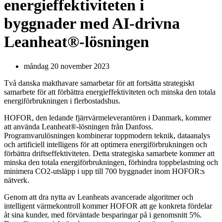
energieffektiviteten i
byggnader med AI-drivna
Leanheat®-lösningen
måndag 20 november 2023
Två danska makthavare samarbetar för att fortsätta strategiskt
samarbete för att förbättra energieffektiviteten och minska den totala
energiförbrukningen i flerbostadshus.
HOFOR, den ledande fjärrvärmeleverantören i Danmark, kommer
att använda Leanheat®-lösningen från Danfoss.
Programvarulösningen kombinerar toppmodern teknik, dataanalys
och artificiell intelligens för att optimera energiförbrukningen och
förbättra driftseffektiviteten. Detta strategiska samarbete kommer att
minska den totala energiförbrukningen, förhindra toppbelastning och
minimera CO2-utsläpp i upp till 700 byggnader inom HOFOR:s
nätverk.
Genom att dra nytta av Leanheats avancerade algoritmer och
intelligent värmekontroll kommer HOFOR att ge konkreta fördelar
åt sina kunder, med förväntade besparingar på i genomsnitt 5%.