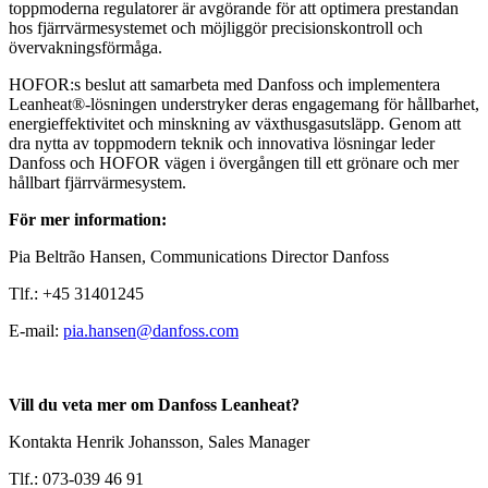
toppmoderna regulatorer är avgörande för att optimera prestandan
hos fjärrvärmesystemet och möjliggör precisionskontroll och
övervakningsförmåga.
HOFOR:s beslut att samarbeta med Danfoss och implementera
Leanheat®-lösningen understryker deras engagemang för hållbarhet,
energieffektivitet och minskning av växthusgasutsläpp. Genom att
dra nytta av toppmodern teknik och innovativa lösningar leder
Danfoss och HOFOR vägen i övergången till ett grönare och mer
hållbart fjärrvärmesystem.
För mer information:
Pia Beltrão Hansen, Communications Director Danfoss
Tlf.: +45 31401245
E-mail:
pia.hansen@danfoss.com
Vill du veta mer om Danfoss Leanheat?
Kontakta Henrik Johansson, Sales Manager
Tlf.: 073-039 46 91