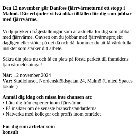
Den 12 november gör Danfoss fjärrvärmeturné ett stopp i
Malmö. Där erbjuder vi två olika tillfällen för dig som jobbar
med fjärrvärme.
Vi djupdyker i frågeställningar som är aktuella för dig som jobbar
med fjärrvärme. Oavsett om du jobbar med fjärrvärmeprojekt
dagligen eller stöter på det då och då, kommer du att få värdefulla
insikter som stärker ditt arbete.
Säkra din plats nu och få en plats på första parkett till framtidens
fjärrvärmelösningar!
När:
12 november 2024
Var:
Studiohuset, Nordenskiöldsgatan 24, Malmö (United Spaces
lokaler)
Anmäl dig idag och missa inte chansen att:
• Lära dig från experter inom fjärrvärme
• Få insikter om de senaste branschstandarderna
• Nätverka med kollegor och proffs inom området
För dig som arbetar som
konsult