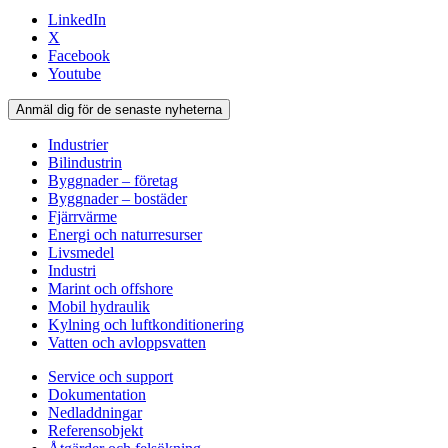
LinkedIn
X
Facebook
Youtube
Anmäl dig för de senaste nyheterna
Industrier
Bilindustrin
Byggnader – företag
Byggnader – bostäder
Fjärrvärme
Energi och naturresurser
Livsmedel
Industri
Marint och offshore
Mobil hydraulik
Kylning och luftkonditionering
Vatten och avloppsvatten
Service och support
Dokumentation
Nedladdningar
Referensobjekt