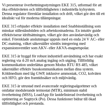
Vi presenterar överhettningsstyrningen EKE 315, utformad för att
öka effektiviteten och tillförlitligheten i industriella kylsystem.
Denna regulator förenklar installation och drift, vilket gör den till ett
idealiskt val för moderna tillämpningar.
EKE 315 erbjuder effektiv installation med Snabbinställning som
minskar stilleståndstiden och arbetskostnaderna. En intuitiv guide
effektiviserar idriftsättningen, vilket gör den användarvänlig och
enkel. Förenklade anslutningar uppnås med en enda 24 V AC- eller
DC-matning, vilket säkerställer sömlös integrering med
expansionsventiler som AKV- eller AKVA-magnetspolar.
EKE 315 är byggd för robust industriell användning och har exakt
reglering via 4-20 mA analog ingång och utgång. Tillförlitlig
kommunikation underlättas genom Modus RTU RS 485, vilket
säkerställer effektiv busskommunikation mellan dina system.
Köldmedium med låg GWP, inklusive ammoniak, CO2, kolväten
och HFO, gör den framtidssäker och miljövänlig.
EKE 315 är utrustad med avancerade regleringsalgoritmer och
omfattar modulerande termostat (MTR), minimum stabil
överhettning (MSS), LoadApp för lastdefinierad överhettning och
optimering av Sugtryck (Po). Dessa funktioner bidrar till ökad
tillförlitlighet och prestanda.