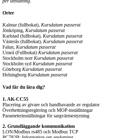
per utbildning.
Orter
Kalmar (fullbokat),
Kursdatum passerat
Jönköping,
Kursdatum passerat
Karlstad (fullbokat),
Kursdatum passerat
Västerås (fullbokat),
Kursdatum passerat
Falun,
Kursdatum passerat
Umeå (Fullbokat)
Kursdatum passerat
Stockholm norr
Kursdatum passerat
Stockholm syd
Kursdatum passerat
Göteborg
Kursdatum passerat
Helsingborg
Kursdatum passerat
Vad får du lära dig?
1. AK-CC55
Placering av givare och handhavande av regulator
Överhettningsreglering och MOP-inställningar
Parameterinställningar för sargvärmestyrning
2. Grundläggande kommunikation
LON/Modbus rs485 och Modbus TCP
PC782B: Information om anslutning