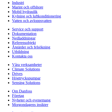
Industri
Marint och offshore
Mobil hydraulik
Kylning och luftkonditionering
Vatten och avloppsvatten
Service och support
Dokumentation
Nedladdningar
Referensobjekt
Åtgärder och felsökning
Utbildning
Kontakta oss
Våra verksamheter
Climate Solutions
Drives
Högtryckspumpar
Sensing Solutions
Om Danfoss
Företag
Nyheter och evenemang
Morgondagens insikter