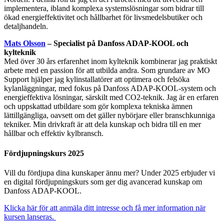
implementera, ibland komplexa systemslösningar som bidrar till
ökad energieffektivitet och hållbarhet för livsmedelsbutiker och
detaljhandeln.
Mats Olsson
– Specialist på Danfoss ADAP-KOOL och
kylteknik
Med över 30 års erfarenhet inom kylteknik kombinerar jag praktiskt
arbete med en passion för att utbilda andra. Som grundare av MO
Support hjälper jag kylinstallatörer att optimera och felsöka
kylanläggningar, med fokus på Danfoss ADAP-KOOL-system och
energieffektiva lösningar, särskilt med CO2-teknik. Jag är en erfaren
och uppskattad utbildare som gör komplexa tekniska ämnen
lättillgängliga, oavsett om det gäller nybörjare eller branschkunniga
tekniker. Min drivkraft är att dela kunskap och bidra till en mer
hållbar och effektiv kylbransch.
Fördjupningskurs 2025
Vill du fördjupa dina kunskaper ännu mer? Under 2025 erbjuder vi
en digital fördjupningskurs som ger dig avancerad kunskap om
Danfoss ADAP-KOOL.
Klicka här för att anmäla ditt intresse och få mer information när
kursen lanseras.