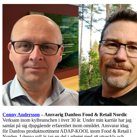
Conny Andersson
– Ansvarig Danfoss Food & Retail Nordic
Verksam inom kylbranschen i över 30 år. Under min karriär har jag
samlat på sig djupgående erfarenhet inom området. Ansvarar idag
för Danfoss produktsortiment ADAP-KOOL inom Food & Retail i
Norden. I denna roll är jag en del i arbetet med att utveckla och