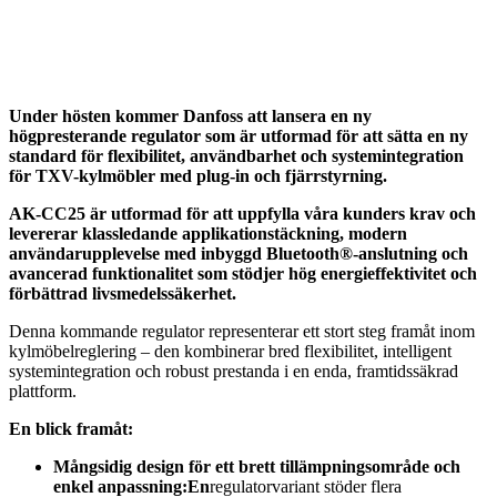
Under hösten kommer Danfoss att lansera en ny
högpresterande regulator som är utformad för att sätta en ny
standard för flexibilitet, användbarhet och systemintegration
för TXV-kylmöbler med plug-in och fjärrstyrning.
AK-CC25 är utformad för att uppfylla våra kunders krav och
levererar klassledande applikationstäckning, modern
användarupplevelse med inbyggd Bluetooth®-anslutning och
avancerad funktionalitet som stödjer hög energieffektivitet och
förbättrad livsmedelssäkerhet.
Denna kommande regulator representerar ett stort steg framåt inom
kylmöbelreglering – den kombinerar bred flexibilitet, intelligent
systemintegration och robust prestanda i en enda, framtidssäkrad
plattform.
En blick framåt:
Mångsidig design för ett brett tillämpningsområde och
enkel anpassning:
En
regulatorvariant stöder flera