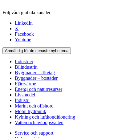
Följ våra globala kanaler
LinkedIn
X
Facebook
Youtube
Anmäl dig för de senaste nyheterna
Industrier
Bilindustrin
Byggnader – företag
Byggnader – bostäder
Fjärrvärme
Energi och naturresurser
Livsmedel
Industri
Marint och offshore
Mobil hydraulik
Kylning och luftkonditionering
Vatten och avloppsvatten
Service och support