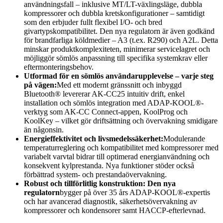
användningsfall – inklusive MT/LT-växlingsläge, dubbla
kompressorer och dubbla kretskonfigurationer – samtidigt
som den erbjuder fullt flexibel I/O- och bred
givartypskompatibilitet. Den nya regulatorn är även godkänd
för brandfarliga köldmedier – A3 (t.ex. R290) och A2L. Detta
minskar produktkomplexiteten, minimerar servicelagret och
möjliggör sömlös anpassning till specifika systemkrav eller
eftermonteringsbehov.
Utformad för en sömlös användarupplevelse – varje steg
på vägen:
Med ett modernt gränssnitt och inbyggd
Bluetooth® levererar AK-CC25 intuitiv drift, enkel
installation och sömlös integration med ADAP-KOOL®-
verktyg som AK-CC Connect-appen, KoolProg och
KoolKey – vilket gör driftsättning och övervakning smidigare
än någonsin.
Energieffektivitet och livsmedelssäkerhet:
Modulerande
temperaturreglering och kompatibilitet med kompressorer med
variabelt varvtal bidrar till optimerad energianvändning och
konsekvent kylprestanda. Nya funktioner stöder också
förbättrad system- och prestandaövervakning.
Robust och tillförlitlig konstruktion: Den nya
regulatorn
bygger på över 35 års ADAP-KOOL®-expertis
och har avancerad diagnostik, säkerhetsövervakning av
kompressorer och kondensorer samt HACCP-efterlevnad.