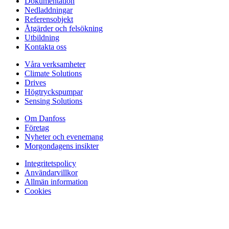
Dokumentation
Nedladdningar
Referensobjekt
Åtgärder och felsökning
Utbildning
Kontakta oss
Våra verksamheter
Climate Solutions
Drives
Högtryckspumpar
Sensing Solutions
Om Danfoss
Företag
Nyheter och evenemang
Morgondagens insikter
Integritetspolicy
Användarvillkor
Allmän information
Cookies