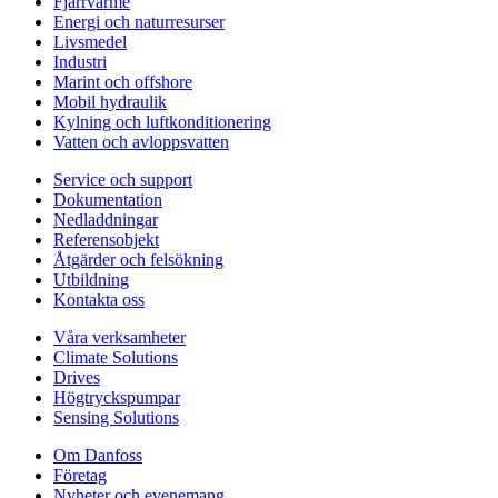
Fjärrvärme
Energi och naturresurser
Livsmedel
Industri
Marint och offshore
Mobil hydraulik
Kylning och luftkonditionering
Vatten och avloppsvatten
Service och support
Dokumentation
Nedladdningar
Referensobjekt
Åtgärder och felsökning
Utbildning
Kontakta oss
Våra verksamheter
Climate Solutions
Drives
Högtryckspumpar
Sensing Solutions
Om Danfoss
Företag
Nyheter och evenemang