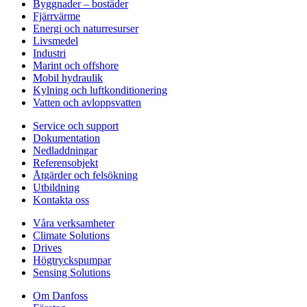
Byggnader – bostäder
Fjärrvärme
Energi och naturresurser
Livsmedel
Industri
Marint och offshore
Mobil hydraulik
Kylning och luftkonditionering
Vatten och avloppsvatten
Service och support
Dokumentation
Nedladdningar
Referensobjekt
Åtgärder och felsökning
Utbildning
Kontakta oss
Våra verksamheter
Climate Solutions
Drives
Högtryckspumpar
Sensing Solutions
Om Danfoss