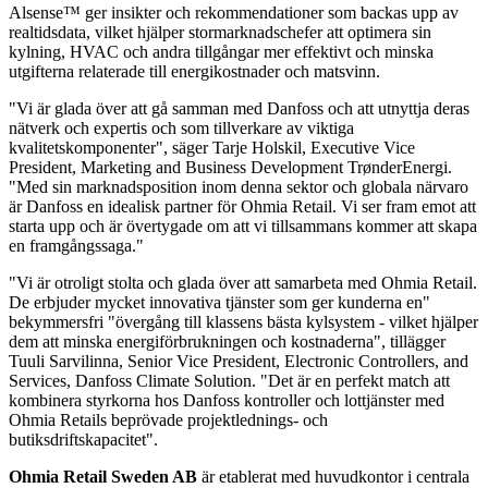
Alsense™ ger insikter och rekommendationer som backas upp av
realtidsdata, vilket hjälper stormarknadschefer att optimera sin
kylning, HVAC och andra tillgångar mer effektivt och minska
utgifterna relaterade till energikostnader och matsvinn.
"Vi är glada över att gå samman med Danfoss och att utnyttja deras
nätverk och expertis och som tillverkare av viktiga
kvalitetskomponenter", säger Tarje Holskil, Executive Vice
President, Marketing and Business Development TrønderEnergi.
"Med sin marknadsposition inom denna sektor och globala närvaro
är Danfoss en idealisk partner för Ohmia Retail. Vi ser fram emot att
starta upp och är övertygade om att vi tillsammans kommer att skapa
en framgångssaga."
"Vi är otroligt stolta och glada över att samarbeta med Ohmia Retail.
De erbjuder mycket innovativa tjänster som ger kunderna en"
bekymmersfri "övergång till klassens bästa kylsystem - vilket hjälper
dem att minska energiförbrukningen och kostnaderna", tillägger
Tuuli Sarvilinna, Senior Vice President, Electronic Controllers, and
Services, Danfoss Climate Solution. "Det är en perfekt match att
kombinera styrkorna hos Danfoss kontroller och lottjänster med
Ohmia Retails beprövade projektlednings- och
butiksdriftskapacitet".
Ohmia Retail Sweden AB
är etablerat med huvudkontor i centrala