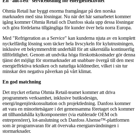
En ”allt-i-ett” servicelösning för energieffektivitet
Ohmia Retail har byggt enorma framgångar på den norska
marknaden med sina lösningar. Nu när det här samarbetet kommer
igång kommer Ohmia Retail och Danfoss skala upp dessa lösningar
och göra fördelarna tillgängliga för kunder över hela norra Europa.
Med "Refrigeration as a Service" kan kunderna njuta av en komplett
nyckelfärdig lösning som täcker hela livscykeln för kylutrustningen,
inklusive ett bekymmersfritt underhåll för att säkerställa kontinuerlig
tillförlitlighet. Genom att undvika höga förskottskostnader gör denna
tjänst det möjligt för stormarknader att snabbare övergå till den mest
energieffektiva tekniken och naturliga köldmedier, vilket i sin tur
minskar den negativa påverkan på vårt klimat.
En god matchning
Det mycket erfarna Ohmia Retail-teamet kommer att driva
programmets verksamhet, inklusive butiksdesign,
energi/ingenjörskonsultation och projektledning. Danfoss kommer
att vara en minoritetsägare i det gemensamma företaget och kommer
att tillhandahålla kylkomponenter (via etablerade OEM och
entreprenörer), lot-anslutning och Danfoss Alsense™-plattformen
som är programvaran för att övervaka energianvändningen i
stormarknader.