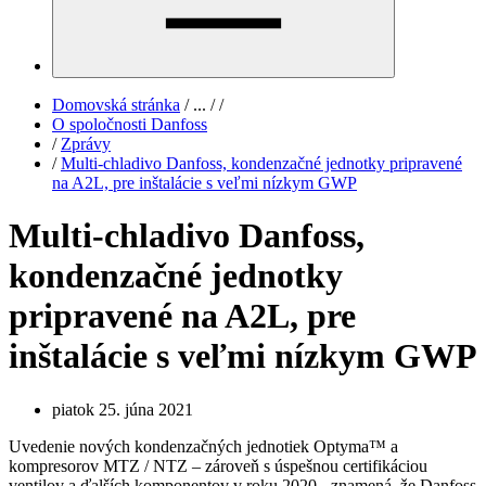
Domovská stránka
/
...
/
/
O spoločnosti Danfoss
/
Zprávy
/
Multi-chladivo Danfoss, kondenzačné jednotky pripravené
na A2L, pre inštalácie s veľmi nízkym GWP
Multi-chladivo Danfoss,
kondenzačné jednotky
pripravené na A2L, pre
inštalácie s veľmi nízkym GWP
piatok 25. júna 2021
Uvedenie nových kondenzačných jednotiek Optyma™ a
kompresorov MTZ / NTZ – zároveň s úspešnou certifikáciou
ventilov a ďalších komponentov v roku 2020 - znamená, že Danfoss