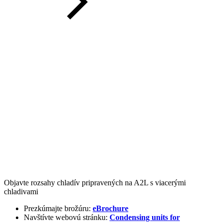
Objavte rozsahy chladív pripravených na A2L s viacerými
chladivami
Prezkúmajte brožúru:
eBrochure
Navštívte webovú stránku:
Condensing units for