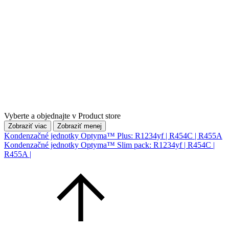
Vyberte a objednajte v Product store
Zobraziť viac
Zobraziť menej
Kondenzačné jednotky Optyma™ Plus: R1234yf | R454C | R455A
Kondenzačné jednotky Optyma™ Slim pack: R1234yf | R454C |
R455A |