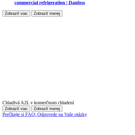
commercial refrigeration | Danfoss
Zobraziť viac
Zobraziť menej
Chladivá A2L v komerčnom chladení
Zobraziť viac
Zobraziť menej
Prečítajte si FAQ: Odpovede na Vaše otázky