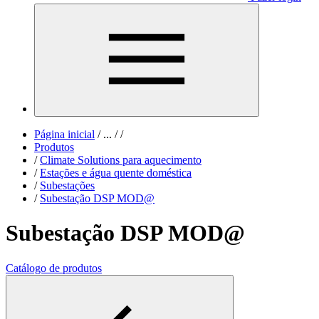
Página inicial
/
...
/
/
Produtos
/
Climate Solutions para aquecimento
/
Estações e água quente doméstica
/
Subestações
/
Subestação DSP MOD@
Subestação DSP MOD@
Catálogo de produtos