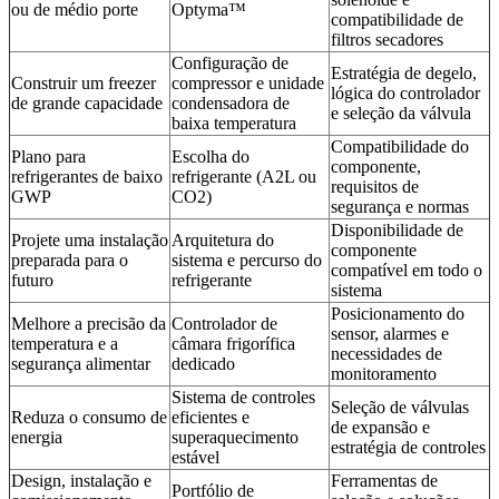
ou de médio porte
Optyma™
compatibilidade de
filtros secadores
Configuração de
Estratégia de degelo,
Construir um freezer
compressor e unidade
lógica do controlador
de grande capacidade
condensadora de
e seleção da válvula
baixa temperatura
Compatibilidade do
Plano para
Escolha do
componente,
refrigerantes de baixo
refrigerante (A2L ou
requisitos de
GWP
CO2)
segurança e normas
Disponibilidade de
Projete uma instalação
Arquitetura do
componente
preparada para o
sistema e percurso do
compatível em todo o
futuro
refrigerante
sistema
Posicionamento do
Melhore a precisão da
Controlador de
sensor, alarmes e
temperatura e a
câmara frigorífica
necessidades de
segurança alimentar
dedicado
monitoramento
Sistema de controles
Seleção de válvulas
Reduza o consumo de
eficientes e
de expansão e
energia
superaquecimento
estratégia de controles
estável
Design, instalação e
Ferramentas de
Portfólio de