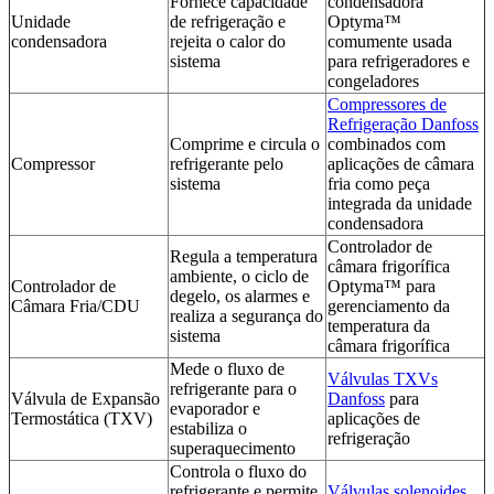
Fornece capacidade
condensadora
Unidade
de refrigeração e
Optyma™
condensadora
rejeita o calor do
comumente usada
sistema
para refrigeradores e
congeladores
Compressores de
Refrigeração Danfoss
Comprime e circula o
combinados com
Compressor
refrigerante pelo
aplicações de câmara
sistema
fria como peça
integrada da unidade
condensadora
Controlador de
Regula a temperatura
câmara frigorífica
ambiente, o ciclo de
Controlador de
Optyma™ para
degelo, os alarmes e
Câmara Fria/CDU
gerenciamento da
realiza a segurança do
temperatura da
sistema
câmara frigorífica
Mede o fluxo de
Válvulas TXVs
refrigerante para o
Válvula de Expansão
Danfoss
para
evaporador e
Termostática (TXV)
aplicações de
estabiliza o
refrigeração
superaquecimento
Controla o fluxo do
refrigerante e permite
Válvulas solenoides