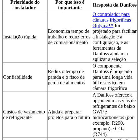
Prioridade do
Por que isso é
Resposta da Danfoss
instalador
importante
O controlador para
câmaras frigoríficas
Optyma™
foi
Economiza tempo de
projetado para facilitar
Instalação rápida
trabalho e reduz erros
a instalação e a
de comissionamento
configuração, e as
ferramentas da
Danfoss ajudam a
agilizar a seleção
O componente
Reduz o tempo de
Danfoss é projetado
Confiabilidade
parada e o risco de
para uma longa vida
perda de alimentos
útil e serviço em
câmara frigorífica
A Danfoss oferece a
opção entre as vias de
refrigerantes de baixo
Custos de vazamento
Ajuda a preparar
GWP e
de refrigerante
projetos para o futuro
hidrocarbonetos (por
exemplo, R290,
propano) e CO₂
(R744)