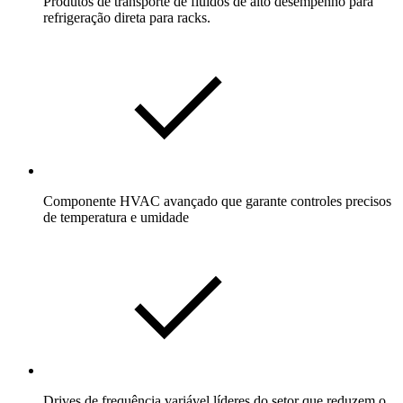
Produtos de transporte de fluidos de alto desempenho para
refrigeração direta para racks.
Componente
HVAC avançado
que garante controles precisos
de temperatura e umidade
Drives de frequência variável líderes do setor que reduzem o