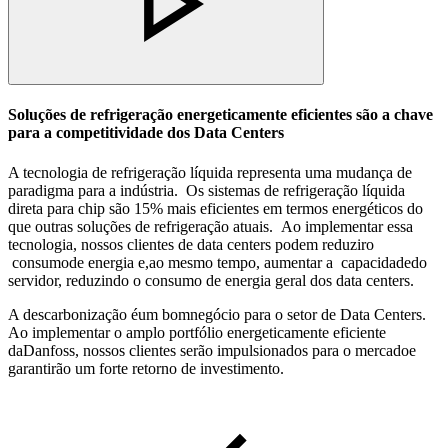
Soluções de refrigeração energeticamente eficientes são a chave
para a competitividade dos Data Centers
A tecnologia de refrigeração líquida representa uma mudança de
paradigma para a indústria.
Os sistemas de refrigeração líquida
direta para chip são 15% mais eficientes em termos energéticos do
que outras soluções de refrigeração atuais.
Ao
implementar essa
tecnologia,
nossos clientes de data centers podem reduzir
o
consumo
de energia e,
ao mesmo tempo
, aumentar a
capacidade
do
servidor, reduzindo o consumo de energia geral dos data centers.
A descarbonização é
um
bom
negócio para o setor de Data Centers.
Ao implementar o amplo portfólio energeticamente eficiente
da
Danfoss,
nossos clientes serão impulsionados para o
mercado
e
garantirão um forte retorno de investimento.