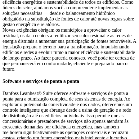
eficiência energética e sustentabilidade de todos os edifícios. Como
líderes do setor, ajudamos você a compreender e implementar as
soluções necessárias — desde o balanceamento hidrônico
obrigatório na substituição de fontes de calor até novas regras sobre
gestão energética e relatórios.
Novas exigências obrigam os municípios a aproveitar o calor
residual, os data centers a reutilizar seu calor residual e as redes de
energia distritais a aumentar sua participação de fontes renováveis. A
legislação prepara o terreno para a transformação, impulsionando
edifícios e redes a evoluir rumo a maior eficiência e sustentabilidade
de longo prazo. Ao fazer parceria conosco, você pode ter certeza de
que permanecerá em conformidade, eficiente e preparado para o
futuro.
Software e serviços de ponta a ponta
Danfoss Leanheat® Suite oferece software e serviços de ponta a
ponta para a otimização completa de seus sistemas de energia. Ao
explorar o potencial da conectividade e dos dados, oferecemos um
controle inteligente que abrange desde a usina de geração e a rede
de distribuição até os edifícios individuais. Isso permite que as
concessionárias e prestadores de serviços não apenas atendam às
crescentes demandas por eficiência energética, mas também
melhorem significativamente as operações comerciais e reduzam
custos, criando um futuro energético mais inteligente e lucrativo.