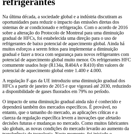
refrigerantes
Na última década, a sociedade global e a indústria discutiram as
oportunidades para reduzir o impacto das emissões diretas dos
sistemas de ar condicionado e refrigeração. Com o acordo de 2016
sobre a alteração do Protocolo de Montreal para uma diminuição
gradual de HFCs, foi estabelecida uma direção para o uso de
refrigerantes de baixo potencial de aquecimento global. Ainda há
muitos esforços a serem feitos para implementar a diminuição
gradual e fazer a troca com segurança para novos refrigerantes com
potencial de aquecimento global muito menor. Os refrigerantes HFC
comumente usados hoje (R134a, R404A e R410) têm valores de
potencial de aquecimento global entre 1.400 e 4.000.
A regulação F-gas da UE introduziu uma diminuição gradual dos
HFCs a partir de janeiro de 2015 e que vigorará até 2030, reduzindo
a disponibilidade de gases fluorados em 79% no período.
O impacto de uma diminuição gradual ainda não é conhecido e
dependerá também dos mercados específicos. É provável, no
entanto, que o tamanho do mercado, as aplicações críticas e a
clareza da regulação específica levem a inovações que afetarão
decisões futuras e mudanças no mercado. Como muitos fabricantes
são globais, as novas condições do mercado levarão ao aumento da
transferência de tecnologia. Neste momento, foi iniciado o