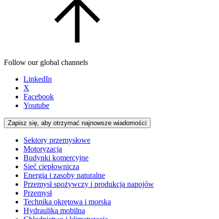
Follow our global channels
LinkedIn
X
Facebook
Youtube
Zapisz się, aby otrzymać najnowsze wiadomości
Sektory przemysłowe
Motoryzacja
Budynki komercyjne
Sieć ciepłownicza
Energia i zasoby naturalne
Przemysł spożywczy i produkcja napojów
Przemysł
Technika okrętowa i morska
Hydraulika mobilna