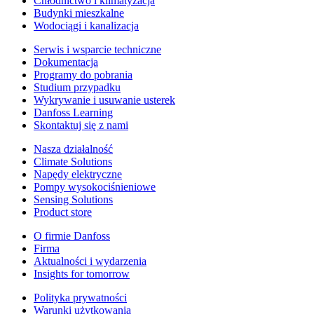
Chłodnictwo i klimatyzacja
Budynki mieszkalne
Wodociągi i kanalizacja
Serwis i wsparcie techniczne
Dokumentacja
Programy do pobrania
Studium przypadku
Wykrywanie i usuwanie usterek
Danfoss Learning
Skontaktuj się z nami
Nasza działalność
Climate Solutions
Napędy elektryczne
Pompy wysokociśnieniowe
Sensing Solutions
Product store
O firmie Danfoss
Firma
Aktualności i wydarzenia
Insights for tomorrow
Polityka prywatności
Warunki użytkowania