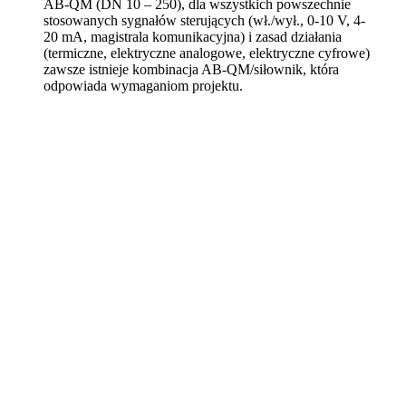
AB-QM (DN 10 – 250), dla wszystkich powszechnie
stosowanych sygnałów sterujących (wł./wył., 0-10 V, 4-
20 mA, magistrala komunikacyjna) i zasad działania
(termiczne, elektryczne analogowe, elektryczne cyfrowe)
zawsze istnieje kombinacja AB-QM/siłownik, która
odpowiada wymaganiom projektu.