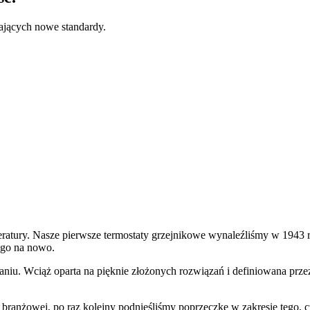
jących nowe standardy.
ratury. Nasze pierwsze termostaty grzejnikowe wynaleźliśmy w 1943 r
 go na nowo.
niu. Wciąż oparta na pięknie złożonych rozwiązań i definiowana przez 
branżowej, po raz kolejny podnieśliśmy poprzeczkę w zakresie tego,