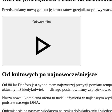
Przedstawiamy nową generację termostatów grzejnikowych wyznacza
Odtwórz film
Od kultowych po najnowocześniejsze
Od 80 lat Danfoss jest synonimem najwyższej precyzji pomiaru tempe
aktualny niż kiedykolwiek — dlatego postanowiliśmy zaprojektować
Nasza nowa i kompletna oferta to nadal inżynieria w najlepszym wyda
podstaw naszego DNA.
Opierając się na naszym wiodącym na rynku doświadczeniu i wiedzy 