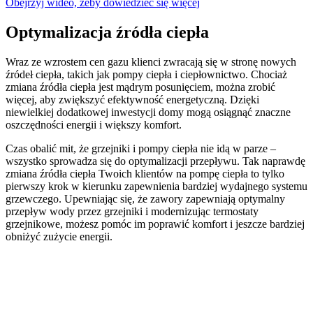
Obejrzyj wideo, żeby dowiedzieć się więcej
Optymalizacja źródła ciepła
Wraz ze wzrostem cen gazu klienci zwracają się w stronę nowych
źródeł ciepła, takich jak pompy ciepła i ciepłownictwo.
Chociaż
zmiana źródła ciepła jest mądrym posunięciem, można zrobić
więcej, aby zwiększyć efektywność energetyczną.
Dzięki
niewielkiej dodatkowej inwestycji domy mogą osiągnąć znaczne
oszczędności energii i większy komfort.
Czas obalić mit, że grzejniki i pompy ciepła nie idą w parze –
wszystko sprowadza się do optymalizacji przepływu.
Tak naprawdę
zmiana źródła ciepła Twoich klientów na pompę ciepła to tylko
pierwszy krok w kierunku zapewnienia bardziej wydajnego systemu
grzewczego.
Upewniając się, że zawory zapewniają optymalny
przepływ wody przez grzejniki i modernizując termostaty
grzejnikowe, możesz pomóc im poprawić komfort i jeszcze bardziej
obniżyć zużycie energii.