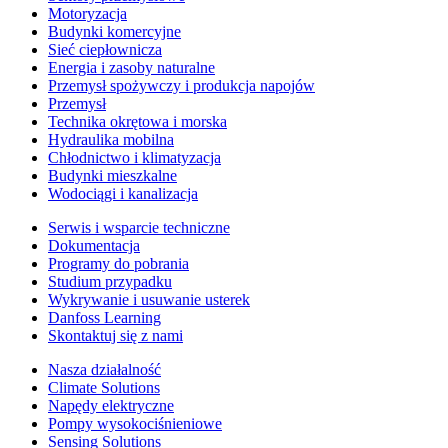
Motoryzacja
Budynki komercyjne
Sieć ciepłownicza
Energia i zasoby naturalne
Przemysł spożywczy i produkcja napojów
Przemysł
Technika okrętowa i morska
Hydraulika mobilna
Chłodnictwo i klimatyzacja
Budynki mieszkalne
Wodociągi i kanalizacja
Serwis i wsparcie techniczne
Dokumentacja
Programy do pobrania
Studium przypadku
Wykrywanie i usuwanie usterek
Danfoss Learning
Skontaktuj się z nami
Nasza działalność
Climate Solutions
Napędy elektryczne
Pompy wysokociśnieniowe
Sensing Solutions