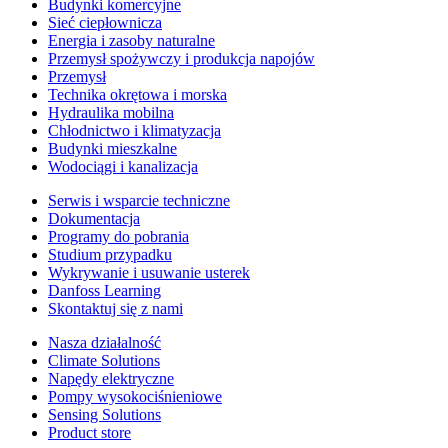
Budynki komercyjne
Sieć ciepłownicza
Energia i zasoby naturalne
Przemysł spożywczy i produkcja napojów
Przemysł
Technika okrętowa i morska
Hydraulika mobilna
Chłodnictwo i klimatyzacja
Budynki mieszkalne
Wodociągi i kanalizacja
Serwis i wsparcie techniczne
Dokumentacja
Programy do pobrania
Studium przypadku
Wykrywanie i usuwanie usterek
Danfoss Learning
Skontaktuj się z nami
Nasza działalność
Climate Solutions
Napędy elektryczne
Pompy wysokociśnieniowe
Sensing Solutions
Product store