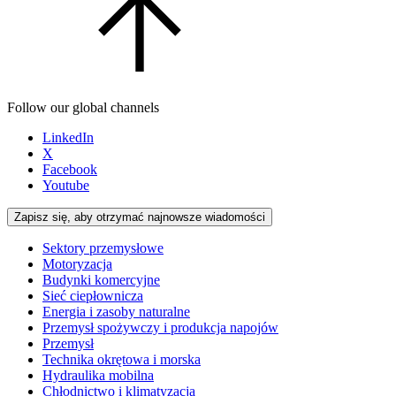
Follow our global channels
LinkedIn
X
Facebook
Youtube
Zapisz się, aby otrzymać najnowsze wiadomości
Sektory przemysłowe
Motoryzacja
Budynki komercyjne
Sieć ciepłownicza
Energia i zasoby naturalne
Przemysł spożywczy i produkcja napojów
Przemysł
Technika okrętowa i morska
Hydraulika mobilna
Chłodnictwo i klimatyzacja