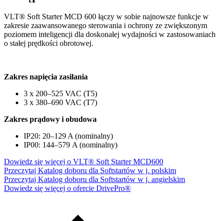
VLT® Soft Starter MCD 600 łączy w sobie najnowsze funkcje w
zakresie zaawansowanego sterowania i ochrony ze zwiększonym
poziomem inteligencji dla doskonałej wydajności w zastosowaniach
o stałej prędkości obrotowej.
Zakres napięcia zasilania
3 x 200–525 VAC (T5)
3 x 380–690 VAC (T7)
Zakres prądowy i obudowa
IP20: 20–129 A (nominalny)
IP00: 144–579 A (nominalny)
Dowiedz się więcej o VLT® Soft Starter MCD600
Przeczytaj Katalog doboru dla Softstartów w j. polskim
Przeczytaj Katalog doboru dla Softstartów w j. angielskim
Dowiedz się więcej o ofercie DrivePro®