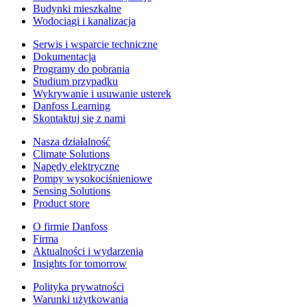
Budynki mieszkalne
Wodociągi i kanalizacja
Serwis i wsparcie techniczne
Dokumentacja
Programy do pobrania
Studium przypadku
Wykrywanie i usuwanie usterek
Danfoss Learning
Skontaktuj się z nami
Nasza działalność
Climate Solutions
Napędy elektryczne
Pompy wysokociśnieniowe
Sensing Solutions
Product store
O firmie Danfoss
Firma
Aktualności i wydarzenia
Insights for tomorrow
Polityka prywatności
Warunki użytkowania