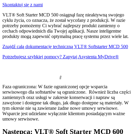
Skontaktuj się z nami
VLT® Soft Starter MCD 500 osiągnął fazę nieaktywną swojego
cyklu życia, co oznacza, że został wycofany z produkcji. W razie
potrzeby pomożemy Ci wybrać najlepszy produkt zamienny o
cechach odpowiednich dla Twojej aplikacji. Nasze inteligentne
produkty mogą zapewnić optymalną pracę systemu przez wiele lat.
Znajdź całą dokumentację techniczną VLT® Softstarter MCD 500
Potrzebujesz szybkiej pomocy? Zapytaj Asystenta MyDrive®
Faza ograniczona: W fazie ograniczonej opcje wsparcia
serwisowego dla softstartów są ograniczone. Również liczba części
zamiennych oraz usługi w zakresie konserwacji i napraw są
zawężone i dostępne tak długo, jak długo dostępne są materiały. W
tym okresie nie są zawierane żadne nowe umowy serwisowe.
Wsparcie jest udzielane wyłącznie klientom posiadającym ważne
umowy serwisowe.
Następca: VLT® Soft Starter MCD 600