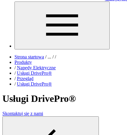
Strona startowa
/
...
/
/
Produkty
/
Napędy Elektryczne
/
Usługi DrivePro®
/
Przegląd
/
Usługi DrivePro®
Usługi DrivePro®
Skontaktuj się z nami