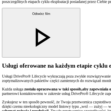
poszczególnych etapach cyklu eksploatacji posiadanej przez Ciebie pr
Odtwórz film
Usługi oferowane na każdym etapie cyklu 
Usługi DrivePro® Lifecycle wykraczają poza zwykłe rozwiązywani
zoptymalizowanych pakietów części zamiennych do rozwiązań monit
Każda usługa
została opracowana w taki sposób,
aby zapewniała o
partnerowi kontaktowemu w zakresie usług DrivePro® Lifecycle zape
Zyskujesz w ten sposób pewność, że Twoja przetwornica częstotliwoś
dzięki czemu nieekologiczny model liniowy typu „weź — zużyj — wyr
schemat zużycia i produkcji
. Trwałe przetwornice częstotliwości, k