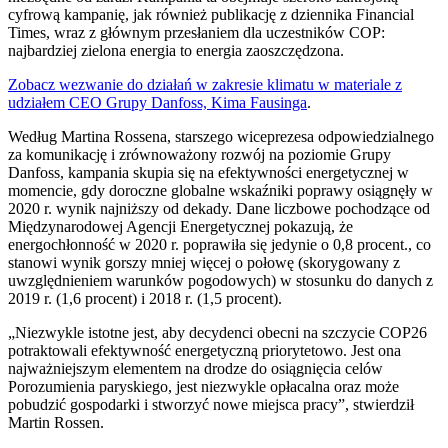
cyfrową kampanię, jak również publikację z dziennika Financial
Times, wraz z głównym przesłaniem dla uczestników COP:
najbardziej zielona energia to energia zaoszczędzona.
Zobacz wezwanie do działań w zakresie klimatu w materiale z
udziałem CEO Grupy Danfoss, Kima Fausinga
.
Według Martina Rossena, starszego wiceprezesa odpowiedzialnego
za komunikację i zrównoważony rozwój na poziomie Grupy
Danfoss, kampania skupia się na efektywności energetycznej w
momencie, gdy doroczne globalne wskaźniki poprawy osiągnęły w
2020 r. wynik najniższy od dekady. Dane liczbowe pochodzące od
Międzynarodowej Agencji Energetycznej pokazują, że
energochłonność w 2020 r. poprawiła się jedynie o 0,8 procent., co
stanowi wynik gorszy mniej więcej o połowę (skorygowany z
uwzględnieniem warunków pogodowych) w stosunku do danych z
2019 r. (1,6 procent) i 2018 r. (1,5 procent).
„Niezwykle istotne jest, aby decydenci obecni na szczycie COP26
potraktowali efektywność energetyczną priorytetowo. Jest ona
najważniejszym elementem na drodze do osiągnięcia celów
Porozumienia paryskiego, jest niezwykle opłacalna oraz może
pobudzić gospodarki i stworzyć nowe miejsca pracy”, stwierdził
Martin Rossen.