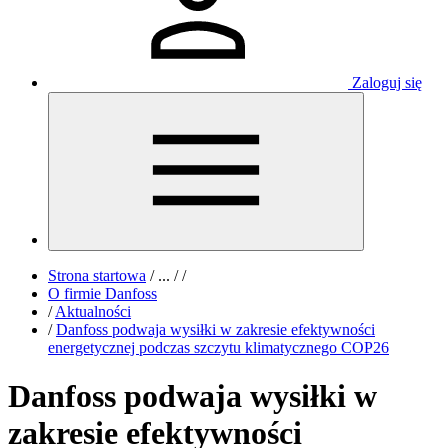
Zaloguj się
Strona startowa
/
...
/
/
O firmie Danfoss
/
Aktualności
/
Danfoss podwaja wysiłki w zakresie efektywności
energetycznej podczas szczytu klimatycznego COP26
Danfoss podwaja wysiłki w
zakresie efektywności