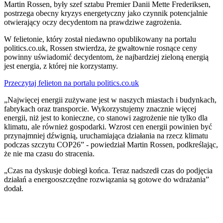
Martin Rossen, były szef sztabu Premier Danii Mette Frederiksen,
postrzega obecny kryzys energetyczny jako czynnik potencjalnie
otwierający oczy decydentom na prawdziwe zagrożenia.
W felietonie, który został niedawno opublikowany na portalu
politics.co.uk, Rossen stwierdza, że gwałtownie rosnące ceny
powinny uświadomić decydentom, że najbardziej zieloną energią
jest energia, z której nie korzystamy.
Przeczytaj felieton na portalu politics.co.uk
„Najwięcej energii zużywane jest w naszych miastach i budynkach,
fabrykach oraz transporcie. Wykorzystujemy znacznie więcej
energii, niż jest to konieczne, co stanowi zagrożenie nie tylko dla
klimatu, ale również gospodarki. Wzrost cen energii powinien być
przynajmniej dźwignią, uruchamiająca działania na rzecz klimatu
podczas szczytu COP26” - powiedział Martin Rossen, podkreślając,
że nie ma czasu do stracenia.
„Czas na dyskusje dobiegł końca. Teraz nadszedł czas do podjęcia
działań a energooszczędne rozwiązania są gotowe do wdrażania”
dodał.