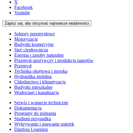
X
Facebook
Youtube
Zapisz się, aby otrzymać najnowsze wiadomości
Sektory przemysłowe
Motoryzacja
Budynki komercyjne
Sieć ciepłownicza
Energia i zasoby naturalne
Przemysł spożywczy i produkcja napojów
Przemysł
Technika okrętowa i morska
Hydraulika mobilna
Chłodnictwo i klimatyzacja
Budynki mieszkalne
Wodociągi i kanalizacja
Serwis i wsparcie techniczne
Dokumentacja
Programy do pobrania
Studium przypadku
Wykrywanie i usuwanie usterek
Danfoss Learning