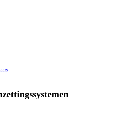
laars
mzettingssystemen