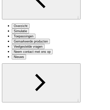
;
Overzicht
Simulatie
Toepassingen
Gemarkeerde producten
Veelgestelde vragen
Neem contact met ons op
Nieuws
;