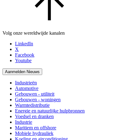
Volg onze wereldwijde kanalen
LinkedIn
X
Facebook
Youtube
Aanmelden Nieuws
Industrieën
Automotive
Gebouwen - utiliteit
Gebouwen - woningen
Warmtedistributie
Energie en natuurlijke hulpbronnen
Voedsel en dranken
Industrie
Maritiem en offshore
Mobiele hydrauliek
Koeling en airconditioning