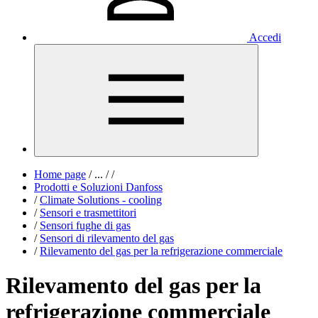
Accedi
Home page
/
...
/
/
Prodotti e Soluzioni Danfoss
/
Climate Solutions - cooling
/
Sensori e trasmettitori
/
Sensori fughe di gas
/
Sensori di rilevamento del gas
/
Rilevamento del gas per la refrigerazione commerciale
Rilevamento del gas per la
refrigerazione commerciale