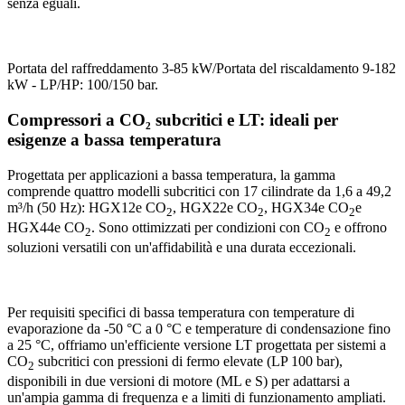
senza eguali.
Portata del raffreddamento 3-85 kW/Portata del riscaldamento 9-182
kW - LP/HP: 100/150 bar.
Compressori a CO₂ subcritici e LT: ideali per
esigenze a bassa temperatura
Progettata per applicazioni a bassa temperatura, la gamma
comprende quattro modelli subcritici con 17 cilindrate da 1,6 a 49,2
m³/h (50 Hz): HGX12e CO
, HGX22e CO
, HGX34e CO
e
2
2
2
HGX44e CO
. Sono ottimizzati per condizioni con CO
e offrono
2
2
soluzioni versatili con un'affidabilità e una durata eccezionali.
Per requisiti specifici di bassa temperatura con temperature di
evaporazione da -50 °C a 0 °C e temperature di condensazione fino
a 25 °C, offriamo un'efficiente versione LT progettata per sistemi a
CO
subcritici con pressioni di fermo elevate (LP 100 bar),
2
disponibili in due versioni di motore (ML e S) per adattarsi a
un'ampia gamma di frequenza e a limiti di funzionamento ampliati.