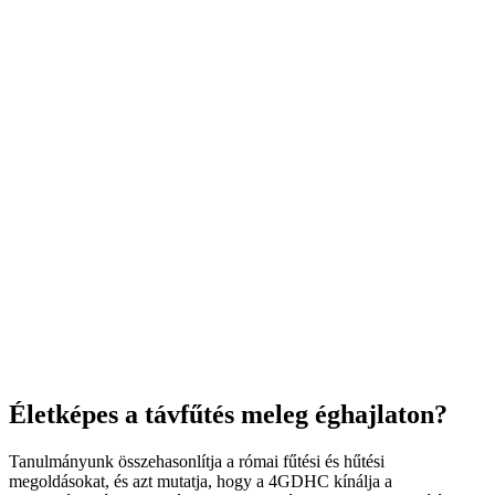
Életképes a távfűtés meleg éghajlaton?
Tanulmányunk összehasonlítja a római fűtési és hűtési
megoldásokat, és azt mutatja, hogy a 4GDHC kínálja a