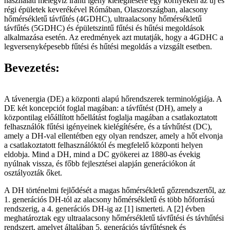
használati melegvíz iránti igény kielégítésére egy környéken az új és
régi épületek keverékével Rómában, Olaszországban, alacsony
hőmérsékletű távfűtés (4GDHC), ultraalacsony hőmérsékletű
távfűtés (5GDHC) és épületszintű fűtési és hűtési megoldások
alkalmazása esetén. Az eredmények azt mutatják, hogy a 4GDHC a
legversenyképesebb fűtési és hűtési megoldás a vizsgált esetben.
Bevezetés:
A távenergia (DE) a központi alapú hőrendszerek terminológiája. A
DE két koncepciót foglal magában: a távfűtést (DH), amely a
központilag előállított hőellátást foglalja magában a csatlakoztatott
felhasználók fűtési igényeinek kielégítésére, és a távhűtést (DC),
amely a DH-val ellentétben egy olyan rendszer, amely a hőt elvonja
a csatlakoztatott felhasználóktól és megfelelő központi helyen
eldobja. Mind a DH, mind a DC gyökerei az 1880-as évekig
nyúlnak vissza, és főbb fejlesztései alapján generációkon át
osztályozták őket.
A DH történelmi fejlődését a magas hőmérsékletű gőzrendszertől, az
1. generációs DH-tól az alacsony hőmérsékletű és több hőforrású
rendszerig, a 4. generációs DH-ig az [1] ismerteti. A [2] évben
meghatároztak egy ultraalacsony hőmérsékletű távfűtési és távhűtési
rendszert, amelyet általában 5. generációs távfűtésnek és