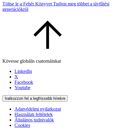
Töltse le a Fehér Könyvet
Tudjon meg többet a távfűtési
generációkról
Kövesse globális csatornáinkat
LinkedIn
X
Facebook
Youtube
Iratkozzon fel a legfrissebb hírekre
Adatvédelmi nyilatkozat
Használati feltételek
Általános tudnivalók
Cookies