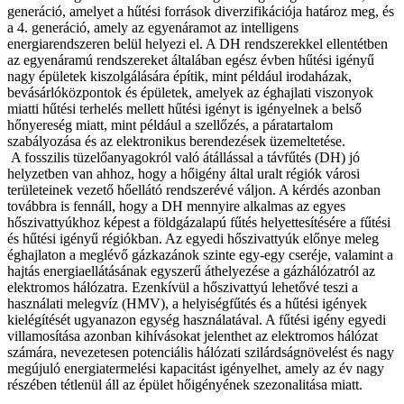
generáció, amelyet a hűtési források diverzifikációja határoz meg, és
a 4. generáció, amely az egyenáramot az intelligens
energiarendszeren belül helyezi el. A DH rendszerekkel ellentétben
az egyenáramú rendszereket általában egész évben hűtési igényű
nagy épületek kiszolgálására építik, mint például irodaházak,
bevásárlóközpontok és épületek, amelyek az éghajlati viszonyok
miatti hűtési terhelés mellett hűtési igényt is igényelnek a belső
hőnyereség miatt, mint például a szellőzés, a páratartalom
szabályozása és az elektronikus berendezések üzemeltetése.
A fosszilis tüzelőanyagokról való átállással a távfűtés (DH) jó
helyzetben van ahhoz, hogy a hőigény által uralt régiók városi
területeinek vezető hőellátó rendszerévé váljon. A kérdés azonban
továbbra is fennáll, hogy a DH mennyire alkalmas az egyes
hőszivattyúkhoz képest a földgázalapú fűtés helyettesítésére a fűtési
és hűtési igényű régiókban. Az egyedi hőszivattyúk előnye meleg
éghajlaton a meglévő gázkazánok szinte egy-egy cseréje, valamint a
hajtás energiaellátásának egyszerű áthelyezése a gázhálózatról az
elektromos hálózatra. Ezenkívül a hőszivattyú lehetővé teszi a
használati melegvíz (HMV), a helyiségfűtés és a hűtési igények
kielégítését ugyanazon egység használatával. A fűtési igény egyedi
villamosítása azonban kihívásokat jelenthet az elektromos hálózat
számára, nevezetesen potenciális hálózati szilárdságnövelést és nagy
megújuló energiatermelési kapacitást igényelhet, amely az év nagy
részében tétlenül áll az épület hőigényének szezonalitása miatt.