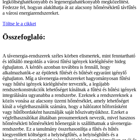
legköltséghatékonyabb és legenergiahatékonyabb megközelítést.
Fedezze fel, hogyan alakíthatja át az alacsony hőmérsékletű távfűtés
a városi energiarendszereket.
Töltse le a cikket
Összefoglaló:
A távenergia-rendszerek széles körben elismertek, mint fenntartható
és időtálló megoldás a városi fűtési igények kielégítésére hideg
éghajlaton. A kérdés azonban továbbra is fennáll, hogy
alkalmazhatók-e az épületek fűtését és hűtését egyaránt igénylő
éghajlaton. Míg a távenergia-rendszereket hagyományosan fűtési
vagy hűtési igények kielégítésére tervezték, a legújabb
rendszerkonstrukciók lehetőséget kínálnak a fűtési és hűtési igények
integrálására ugyanabba a rendszerbe. Ezeknek a rendszereknek a
közös vonása az alacsony üzemi hőmérséklet, amely lehetőséget
kínál a végfelhasználók számára, hogy a hálózatot hőforrásként
vagy hűtőbordaként használják saját hőszivattyúikhoz. Ezeket a
végfelhasználókat általában prosumereknek nevezik, mivel hasznos
hőmérsékleti hőmérsékleti hőenergiát is szállíthatnak a távenergia-
rendszerbe. Ez a tanulmány összehasonlítja a fűtés és hűtés
kiegyenlített költségeit a helyiségfűtés, a helyiséghűtés és a