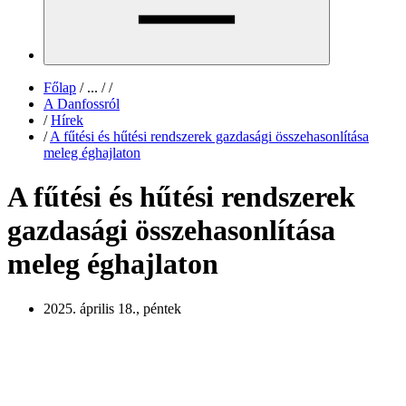
Főlap
/
...
/
/
A Danfossról
/
Hírek
/
A fűtési és hűtési rendszerek gazdasági összehasonlítása
meleg éghajlaton
A fűtési és hűtési rendszerek
gazdasági összehasonlítása
meleg éghajlaton
2025. április 18., péntek