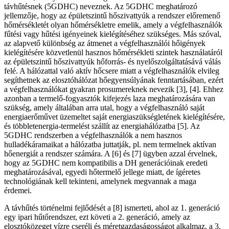
távhűtésnek (5GDHC) neveznek. Az 5GDHC meghatározó
jellemzője, hogy az épületszintű hőszivattyúk a rendszer előremenő
hőmérsékletét olyan hőmérsékletre emelik, amely a végfelhasználók
fűtési vagy hűtési igényeinek kielégítéséhez szükséges. Más szóval,
az alapvető különbség az átmenet a végfelhasználói hőigények
kielégítésére közvetlenül hasznos hőmérsékleti szintek használatáról
az épületszintű hőszivattyúk hőforrás- és nyelőszolgáltatásává válás
felé. A hálózattal való aktív hőcsere miatt a végfelhasználók elvileg
segíthetnek az elosztóhálózat hőegyensúlyának fenntartásában, ezért
a végfelhasználókat gyakran prosumereknek nevezik [3], [4]. Ehhez
azonban a termelő-fogyasztók kifejezés laza meghatározására van
szükség, amely általában arra utal, hogy a végfelhasználó saját
energiaerőművet üzemeltet saját energiaszükségletének kielégítésére,
és többletenergia-termelést szállít az energiahálózatba [5]. Az
5GDHC rendszerben a végfelhasználók a nem hasznos
hulladékáramaikat a hálózatba juttatják, pl. nem termelnek aktívan
hőenergiát a rendszer számára. A [6] és [7] ügyben azzal érvelnek,
hogy az 5GDHC nem kompatibilis a DH generációinak eredeti
meghatározásával, egyedi hőtermelő jellege miatt, de ígéretes
technológiának kell tekinteni, amelynek megvannak a maga
érdemei.
A távhűtés történelmi fejlődését a [8] ismerteti, ahol az 1. generáció
egy ipari hűtőrendszer, ezt követi a 2. generáció, amely az
elosztóközeget vízre cseréli és méretgazdaságosságot alkalmaz, a 3.