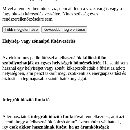
Mivel a rendszerben nincs víz, nem áll fenn a vízszivárgás vagy a
fagy okozta károsodás veszélye. Nincs szükség éves
rendszerellenőrzésekre sem.
Több megjelenítése
Kevesebb megjelenítése
Helyiség- vagy zónaalpú fűtésvezérlés
Az elektromos padlófűtéssel a felhasználók
külön-külön
szabályozhatják az egyes helyiségek hőmérsékletét
. Ha senki sem
használ egy helyiséget vagy zónát, kikapcsolhatják a fűtést az adott
helyiségben, ami pénzt takarít meg, csökkenti az energiapazarlást és
biztosítja a legmagasabb szintű hatékonyságot.
Integrált időzítő funkció
A termosztátok
integrált időzítő funkció
val rendelkeznek, ami azt
jelenti, hogy a felhasználók "olcsó áram" üzemmódra válthatnak,
így
csak akkor használnak fűtést, ha az áramköltségek