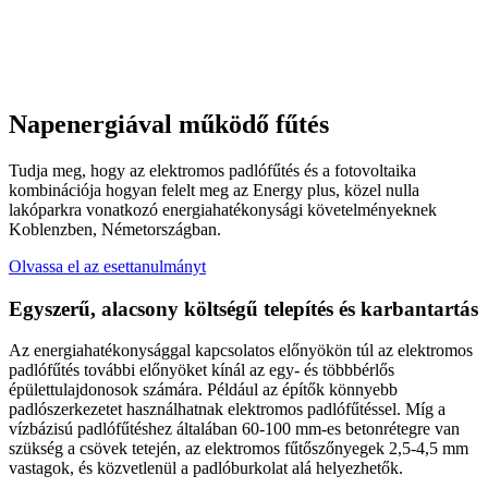
Napenergiával működő fűtés
Tudja meg, hogy az elektromos padlófűtés és a fotovoltaika
kombinációja hogyan felelt meg az Energy plus, közel nulla
lakóparkra vonatkozó energiahatékonysági követelményeknek
Koblenzben, Németországban.
Olvassa el az esettanulmányt
Egyszerű, alacsony költségű telepítés és karbantartás
Az energiahatékonysággal kapcsolatos előnyökön túl az elektromos
padlófűtés további előnyöket kínál az egy- és többbérlős
épülettulajdonosok számára. Például az építők könnyebb
padlószerkezetet használhatnak elektromos padlófűtéssel. Míg a
vízbázisú padlófűtéshez általában 60-100 mm-es betonrétegre van
szükség a csövek tetején, az elektromos fűtőszőnyegek 2,5-4,5 mm
vastagok, és közvetlenül a padlóburkolat alá helyezhetők.