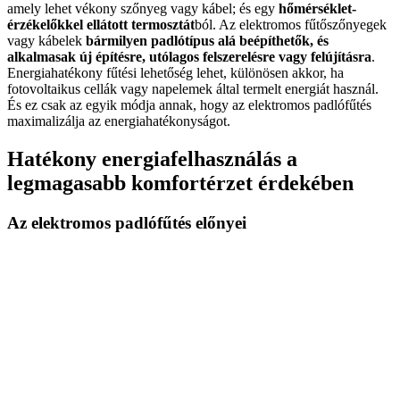
amely lehet vékony szőnyeg vagy kábel; és egy
hőmérséklet-
érzékelőkkel ellátott termosztát
ból. Az elektromos fűtőszőnyegek
vagy kábelek
bármilyen padlótípus alá beépíthetők, és
alkalmasak új építésre, utólagos felszerelésre vagy felújításra
.
Energiahatékony fűtési lehetőség lehet, különösen akkor, ha
fotovoltaikus cellák vagy napelemek által termelt energiát használ.
És ez csak az egyik módja annak, hogy az elektromos padlófűtés
maximalizálja az energiahatékonyságot.
Hatékony energiafelhasználás a
legmagasabb komfortérzet érdekében
Az elektromos padlófűtés előnyei