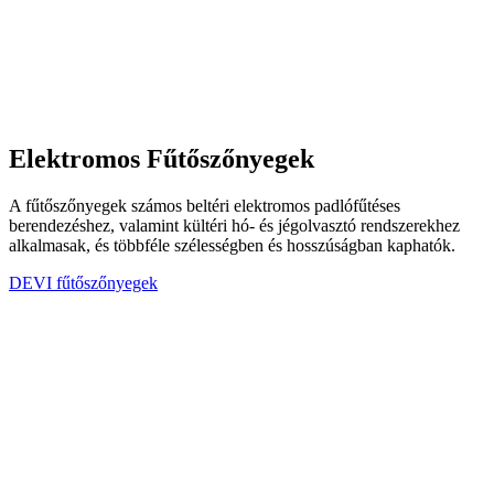
Elektromos Fűtőszőnyegek
A fűtőszőnyegek számos beltéri elektromos padlófűtéses
berendezéshez, valamint kültéri hó- és jégolvasztó rendszerekhez
alkalmasak, és többféle szélességben és hosszúságban kaphatók.
DEVI fűtőszőnyegek