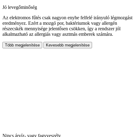
Jó levegőminőség
Az elektromos fűtés csak nagyon enyhe felfelé irányuló légmozgást
eredményez. Ezért a mozgó por, baktériumok vagy allergén
részecskék mennyisége jelentősen csökken, így a rendszer jól
alkalmazható az allergiás vagy asztmás emberek számára.
Több megjelenítése
Kevesebb megjelenítése
Nincs árvíz- vagy fagyveszély