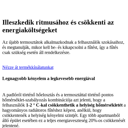
Illeszkedik ritmusához és csökkenti az
energiaköltségeket
Az újabb termosztátok alkalmazkodnak a felhasználók szokásaihoz,
és megtanulják, mikor kell be- és kikapcsolni a fűtést, így a fűtés
csak szükség esetén áll rendelkezésre.
Nézze át termékkínálatunkat
Legnagyobb kényelem a legkevesebb energiával
A padlóról történő hőelosztás és a termosztáttal történő pontos
hőmérséklet-szabályozás kombinációja azt jelenti, hogy a
felhasználók
1-2 ° C-kal csökkenthetik a helyiség hőmérsékletét
a
hagyományos radiátoros fűtéshez képest, anélkül, hogy
csökkentenék a helyiség kényelmi szintjét. Egy több apartmanból
álló épület esetében ez a teljes energiaveszteség 20%-os csökkenését
jelentené.