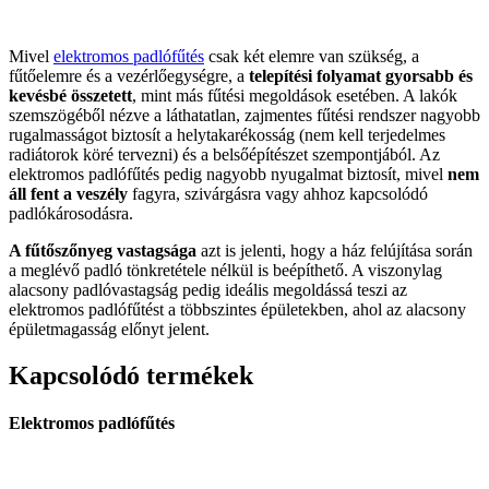
Mivel
elektromos padlófűtés
csak két elemre van szükség, a
fűtőelemre és a vezérlőegységre, a
telepítési folyamat gyorsabb és
kevésbé összetett
, mint más fűtési megoldások esetében. A lakók
szemszögéből nézve a láthatatlan, zajmentes fűtési rendszer nagyobb
rugalmasságot biztosít a helytakarékosság (nem kell terjedelmes
radiátorok köré tervezni) és a belsőépítészet szempontjából. Az
elektromos padlófűtés pedig nagyobb nyugalmat biztosít, mivel
nem
áll fent a veszély
fagyra, szivárgásra vagy ahhoz kapcsolódó
padlókárosodásra.
A fűtőszőnyeg vastagsága
azt is jelenti, hogy a ház felújítása során
a meglévő padló tönkretétele nélkül is beépíthető. A viszonylag
alacsony padlóvastagság pedig ideális megoldássá teszi az
elektromos padlófűtést a többszintes épületekben, ahol az alacsony
épületmagasság előnyt jelent.
Kapcsolódó termékek
Elektromos padlófűtés