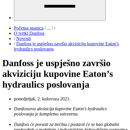
Početna stranica
/
...
/
/
O tvrtki Danfoss
/
Novosti
/
Danfoss je uspješno završio akviziciju kupovine Eaton’s
hydraulics poslovanja
Danfoss je uspješno završio
akviziciju kupovine Eaton’s
hydraulics poslovanja
ponedjeljak, 2. kolovoza 2021.
Danfossova akvizicija kupovine Eaton’s hydraulics
poslovanja je kompletno zatvorena.
Danfoss će porasti za trećinu i postavit će se kao globalni
predvodnik u mobilnim i industrijskim hidrauličnim sustavima