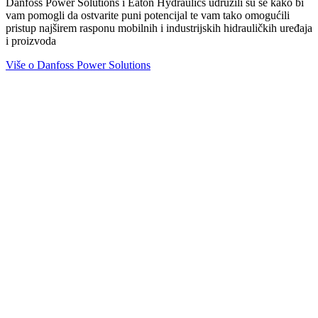
Danfoss Power Solutions i Eaton Hydraulics udružili su se kako bi
vam pomogli da ostvarite puni potencijal te vam tako omogućili
pristup najširem rasponu mobilnih i industrijskih hidrauličkih uređaja
i proizvoda
Više o Danfoss Power Solutions