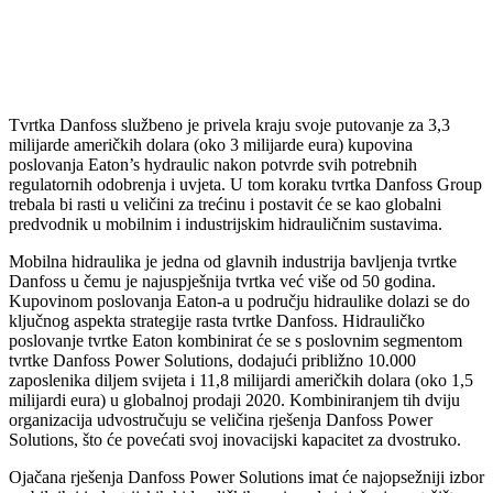
Tvrtka Danfoss službeno je privela kraju svoje putovanje za 3,3
milijarde američkih dolara (oko 3 milijarde eura) kupovina
poslovanja Eaton’s hydraulic nakon potvrde svih potrebnih
regulatornih odobrenja i uvjeta. U tom koraku tvrtka Danfoss Group
trebala bi rasti u veličini za trećinu i postavit će se kao globalni
predvodnik u mobilnim i industrijskim hidrauličnim sustavima.
Mobilna hidraulika je jedna od glavnih industrija bavljenja tvrtke
Danfoss u čemu je najuspješnija tvrtka već više od 50 godina.
Kupovinom poslovanja Eaton-a u području hidraulike dolazi se do
ključnog aspekta strategije rasta tvrtke Danfoss. Hidrauličko
poslovanje tvrtke Eaton kombinirat će se s poslovnim segmentom
tvrtke Danfoss Power Solutions, dodajući približno 10.000
zaposlenika diljem svijeta i 11,8 milijardi američkih dolara (oko 1,5
milijardi eura) u globalnoj prodaji 2020. Kombiniranjem tih dviju
organizacija udvostručuju se veličina rješenja Danfoss Power
Solutions, što će povećati svoj inovacijski kapacitet za dvostruko.
Ojačana rješenja Danfoss Power Solutions imat će najopsežniji izbor