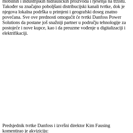
mobilnih i industrijskih hidrauličkih proizvoda i rješenja na tržištu.
Također su značajno poboljšani distribucijski kanali tvrtke, dok je
njegova lokalna podrška u primjeni i geografski doseg znatno
povećana. Sve ove prednosti omogućit će tvrtki Danfoss Power
Solutions da postane još snažniji partner u području tehnologije za
postojeće i nove kupce, kao i da preuzme vođenje u digitalizaciji i
elektrifikaciji.
Predsjednik tvrtke Danfoss i izvršni direktor Kim Fausing
komentirao je akviziciju: