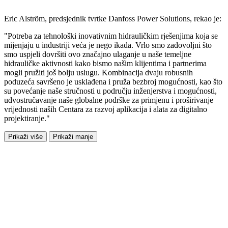
Eric Alström, predsjednik tvrtke Danfoss Power Solutions, rekao je:
"Potreba za tehnološki inovativnim hidrauličkim rješenjima koja se
mijenjaju u industriji veća je nego ikada. Vrlo smo zadovoljni što
smo uspjeli dovršiti ovo značajno ulaganje u naše temeljne
hidrauličke aktivnosti kako bismo našim klijentima i partnerima
mogli pružiti još bolju uslugu. Kombinacija dvaju robusnih
poduzeća savršeno je usklađena i pruža bezbroj mogućnosti, kao što
su povećanje naše stručnosti u području inženjerstva i mogućnosti,
udvostručavanje naše globalne podrške za primjenu i proširivanje
vrijednosti naših Centara za razvoj aplikacija i alata za digitalno
projektiranje."
Prikaži više
Prikaži manje