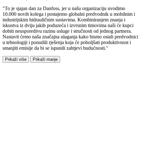
"To je sjajan dan za Danfoss, jer u našu organizaciju uvodimo
10.000 novih kolega i postajemo globalni predvodnik u mobilnim i
industrijskim hidrauličnim sustavima. Kombiniranjem znanja i
iskustva iz dviju jakih poduzeća i izvrsnim timovima naši će kupci
dobiti neusporedivu razinu usluge i stručnosti od jednog partnera.
Nastavit ćemo naša značajna ulaganja kako bismo ostali predvodnici
u tehnologiji i ponudili rješenja koja će poboljšati produktivnost i
smanjiti emisije da bi se ispunili zahtjevi budućnosti."
Prikaži više
Prikaži manje