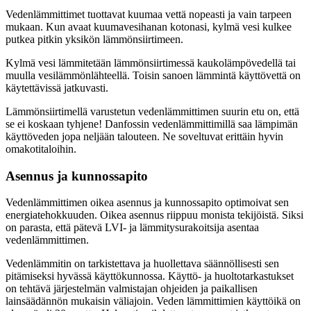
Vedenlämmittimet tuottavat kuumaa vettä nopeasti ja vain tarpeen
mukaan. Kun avaat kuumavesihanan kotonasi, kylmä vesi kulkee
putkea pitkin yksikön lämmönsiirtimeen.
Kylmä vesi lämmitetään lämmönsiirtimessä kaukolämpövedellä tai
muulla vesilämmönlähteellä. Toisin sanoen lämmintä käyttövettä on
käytettävissä jatkuvasti.
Lämmönsiirtimellä varustetun vedenlämmittimen suurin etu on, että
se ei koskaan tyhjene! Danfossin vedenlämmittimillä saa lämpimän
käyttöveden jopa neljään talouteen. Ne soveltuvat erittäin hyvin
omakotitaloihin.
Asennus ja kunnossapito
Vedenlämmittimen oikea asennus ja kunnossapito optimoivat sen
energiatehokkuuden. Oikea asennus riippuu monista tekijöistä. Siksi
on parasta, että pätevä LVI- ja lämmitysurakoitsija asentaa
vedenlämmittimen.
Vedenlämmitin on tarkistettava ja huollettava säännöllisesti sen
pitämiseksi hyvässä käyttökunnossa. Käyttö- ja huoltotarkastukset
on tehtävä järjestelmän valmistajan ohjeiden ja paikallisen
lainsäädännön mukaisin väliajoin. Veden lämmittimien käyttöikä on