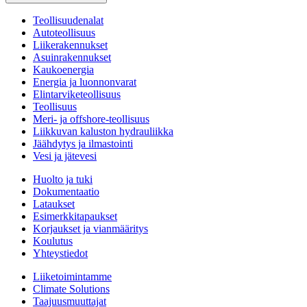
Teollisuudenalat
Autoteollisuus
Liikerakennukset
Asuinrakennukset
Kaukoenergia
Energia ja luonnonvarat
Elintarviketeollisuus
Teollisuus
Meri- ja offshore-teollisuus
Liikkuvan kaluston hydrauliikka
Jäähdytys ja ilmastointi
Vesi ja jätevesi
Huolto ja tuki
Dokumentaatio
Lataukset
Esimerkkitapaukset
Korjaukset ja vianmääritys
Koulutus
Yhteystiedot
Liiketoimintamme
Climate Solutions
Taajuusmuuttajat