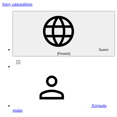
Siirry pääsisältöön
Suomi
(Finnish)
Kirjaudu
sisään