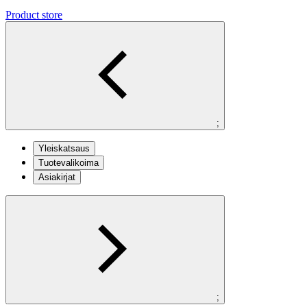
Product store
;
Yleiskatsaus
Tuotevalikoima
Asiakirjat
;