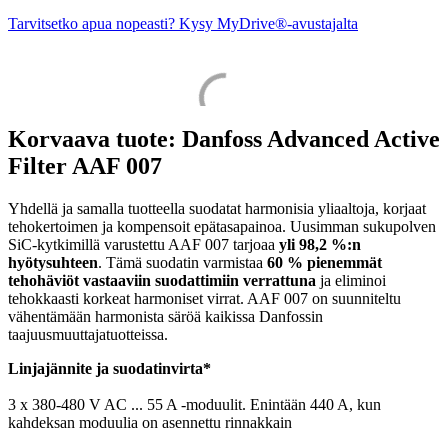
Tarvitsetko apua nopeasti? Kysy MyDrive®-avustajalta
Korvaava tuote: Danfoss Advanced Active
Filter AAF 007
Yhdellä ja samalla tuotteella suodatat harmonisia yliaaltoja, korjaat
tehokertoimen ja kompensoit epätasapainoa. Uusimman sukupolven
SiC-kytkimillä varustettu AAF 007 tarjoaa
yli 98,2 %:n
hyötysuhteen
. Tämä suodatin varmistaa
60 % pienemmät
tehohäviöt vastaaviin suodattimiin verrattuna
ja eliminoi
tehokkaasti korkeat harmoniset virrat. AAF 007 on suunniteltu
vähentämään harmonista säröä kaikissa Danfossin
taajuusmuuttajatuotteissa.
Linjajännite ja suodatinvirta*
3 x 380-480 V AC ... 55 A -moduulit. Enintään 440 A, kun
kahdeksan moduulia on asennettu rinnakkain