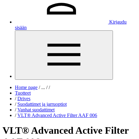
Kirjaudu
sisään
Home page
/
...
/
/
Tuotteet
/
Drives
/
Suodattimet ja jarruoptiot
/
Vanhat suodattimet
/
VLT® Advanced Active Filter AAF 006
VLT® Advanced Active Filter