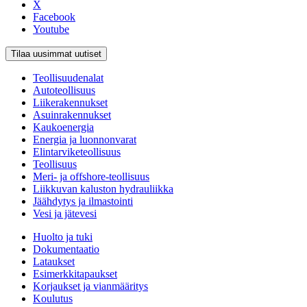
X
Facebook
Youtube
Tilaa uusimmat uutiset
Teollisuudenalat
Autoteollisuus
Liikerakennukset
Asuinrakennukset
Kaukoenergia
Energia ja luonnonvarat
Elintarviketeollisuus
Teollisuus
Meri- ja offshore-teollisuus
Liikkuvan kaluston hydrauliikka
Jäähdytys ja ilmastointi
Vesi ja jätevesi
Huolto ja tuki
Dokumentaatio
Lataukset
Esimerkkitapaukset
Korjaukset ja vianmääritys
Koulutus