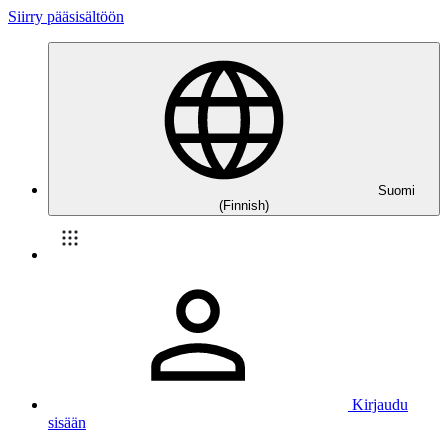
Siirry pääsisältöön
Suomi
(Finnish)
Kirjaudu
sisään