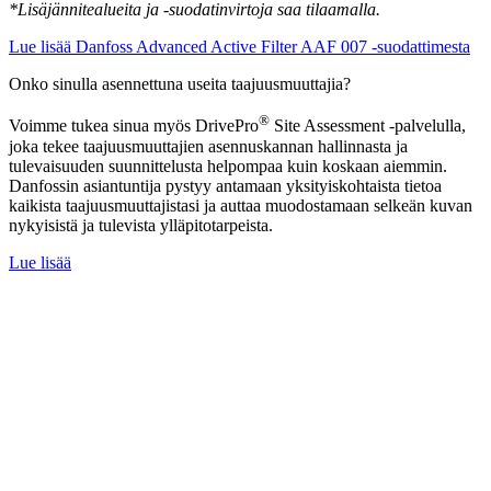
*Lisäjännitealueita ja -suodatinvirtoja saa tilaamalla.
Lue lisää Danfoss Advanced Active Filter AAF 007 -suodattimesta
Onko sinulla asennettuna useita taajuusmuuttajia?
®
Voimme tukea sinua myös DrivePro
Site Assessment -palvelulla,
joka tekee taajuusmuuttajien asennuskannan hallinnasta ja
tulevaisuuden suunnittelusta helpompaa kuin koskaan aiemmin.
Danfossin asiantuntija pystyy antamaan yksityiskohtaista tietoa
kaikista taajuusmuuttajistasi ja auttaa muodostamaan selkeän kuvan
nykyisistä ja tulevista ylläpitotarpeista.
Lue lisää