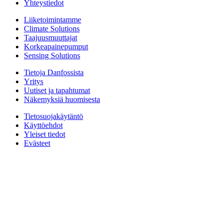
Yhteystiedot
Liiketoimintamme
Climate Solutions
Taajuusmuuttajat
Korkeapainepumput
Sensing Solutions
Tietoja Danfossista
Yritys
Uutiset ja tapahtumat
Näkemyksiä huomisesta
Tietosuojakäytäntö
Käyttöehdot
Yleiset tiedot
Evästeet