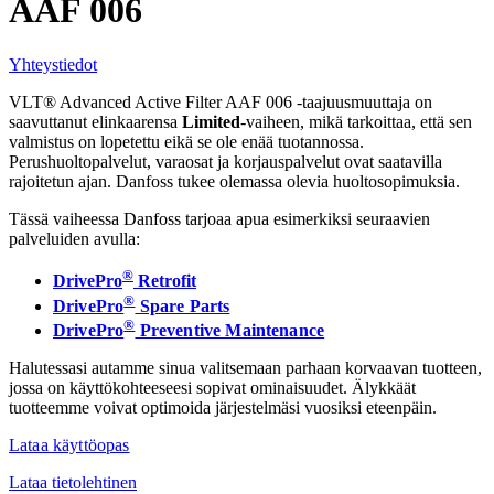
AAF 006
Yhteystiedot
VLT® Advanced Active Filter AAF 006 -taajuusmuuttaja on
saavuttanut elinkaarensa
Limited
-vaiheen, mikä tarkoittaa, että sen
valmistus on lopetettu eikä se ole enää tuotannossa.
Perushuoltopalvelut, varaosat ja korjauspalvelut ovat saatavilla
rajoitetun ajan. Danfoss tukee olemassa olevia huoltosopimuksia.
Tässä vaiheessa Danfoss tarjoaa apua esimerkiksi seuraavien
palveluiden avulla:
®
DrivePro
Retrofit
®
DrivePro
Spare Parts
®
DrivePro
Preventive Maintenance
Halutessasi autamme sinua valitsemaan parhaan korvaavan tuotteen,
jossa on käyttökohteeseesi sopivat ominaisuudet. Älykkäät
tuotteemme voivat optimoida järjestelmäsi vuosiksi eteenpäin.
Lataa käyttöopas
Lataa tietolehtinen