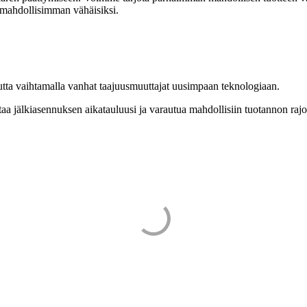
t mahdollisimman vähäisiksi.
utta vaihtamalla vanhat taajuusmuuttajat uusimpaan teknologiaan.
taa jälkiasennuksen aikatauluusi ja varautua mahdollisiin tuotannon rajo