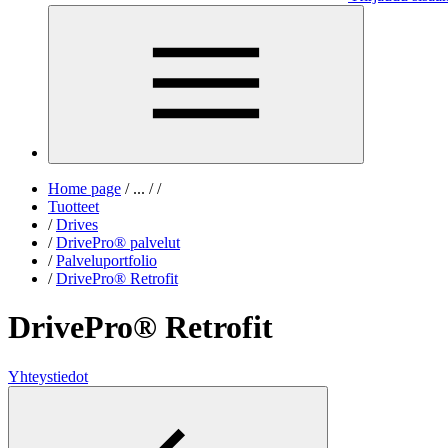
Home page
/
...
/
/
Tuotteet
/
Drives
/
DrivePro® palvelut
/
Palveluportfolio
/
DrivePro® Retrofit
DrivePro® Retrofit
Yhteystiedot