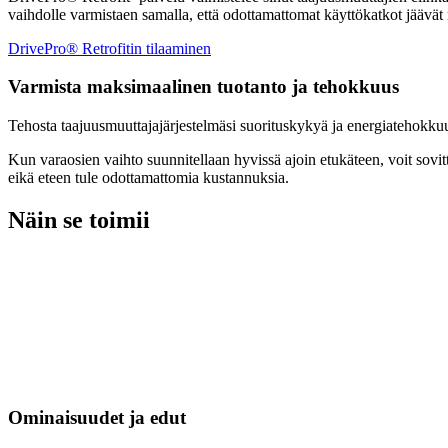
vaihdolle varmistaen samalla, että odottamattomat käyttökatkot jäävä
DrivePro® Retrofitin tilaaminen
Varmista maksimaalinen tuotanto ja tehokkuus
Tehosta taajuusmuuttajajärjestelmäsi suorituskykyä ja energiatehokku
Kun varaosien vaihto suunnitellaan hyvissä ajoin etukäteen, voit sovit
eikä eteen tule odottamattomia kustannuksia.
Näin se toimii
Ominaisuudet ja edut