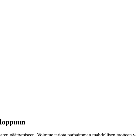
 loppuun
kaaren päättymiseen. Voimme tarjota parhaimman mahdollisen tuotteen va