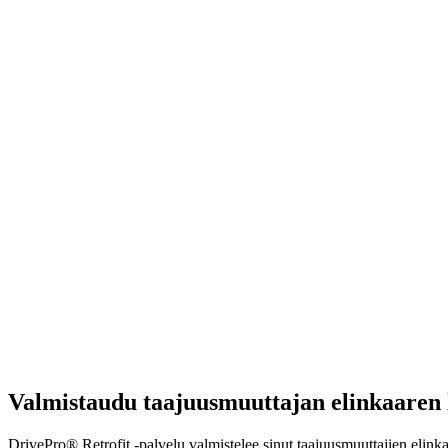
Valmistaudu taajuusmuuttajan elinkaaren
DrivePro® Retrofit -palvelu valmistelee sinut taajuusmuuttajien elin