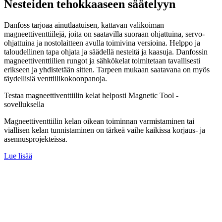
Nesteiden tehokkaaseen säätelyyn
Danfoss tarjoaa ainutlaatuisen, kattavan valikoiman
magneettiventtiilejä, joita on saatavilla suoraan ohjattuina, servo-
ohjattuina ja nostolaitteen avulla toimivina versioina. Helppo ja
taloudellinen tapa ohjata ja säädellä nesteitä ja kaasuja. Danfossin
magneettiventtiilien rungot ja sähkökelat toimitetaan tavallisesti
erikseen ja yhdistetään sitten. Tarpeen mukaan saatavana on myös
täydellisiä venttiilikokoonpanoja.
Testaa magneettiventtiilin kelat helposti Magnetic Tool -
sovelluksella
Magneettiventtiilin kelan oikean toiminnan varmistaminen tai
viallisen kelan tunnistaminen on tärkeä vaihe kaikissa korjaus- ja
asennusprojekteissa.
Lue lisää