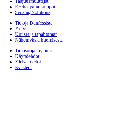
Taajuusmuuttajat
Korkeapainepumput
Sensing Solutions
Tietoja Danfossista
Yritys
Uutiset ja tapahtumat
Näkemyksiä huomisesta
Tietosuojakäytäntö
Käyttöehdot
Yleiset tiedot
Evästeet