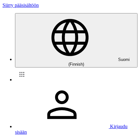
Siirry pääsisältöön
Suomi
(Finnish)
Kirjaudu
sisään