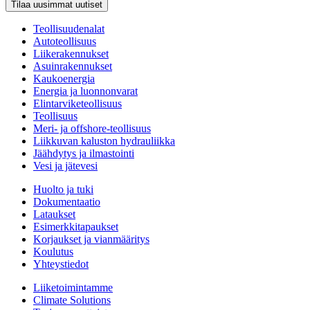
Tilaa uusimmat uutiset
Teollisuudenalat
Autoteollisuus
Liikerakennukset
Asuinrakennukset
Kaukoenergia
Energia ja luonnonvarat
Elintarviketeollisuus
Teollisuus
Meri- ja offshore-teollisuus
Liikkuvan kaluston hydrauliikka
Jäähdytys ja ilmastointi
Vesi ja jätevesi
Huolto ja tuki
Dokumentaatio
Lataukset
Esimerkkitapaukset
Korjaukset ja vianmääritys
Koulutus
Yhteystiedot
Liiketoimintamme
Climate Solutions