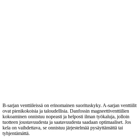
B-sarjan venttiileissä on erinomainen suorituskyky. A-sarjan venttiilit
ovat pienikokoisia ja taloudellisia. Danfossin magneettiventtiilien
kokoaminen onnistuu nopeasti ja helposti ilman työkaluja, jolloin
tuotteen joustavuudesta ja saatavuudesta saadaan optimaaliset. Jos
kela on vaihdettava, se onnistuu järjestelmää pysäyttämättä tai
tyhjentämättä.