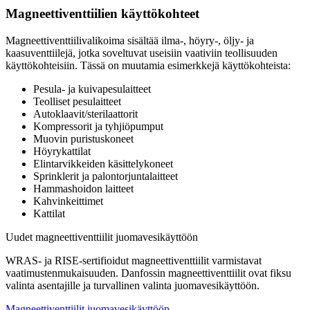
Magneettiventtiilien käyttökohteet
Magneettiventtiilivalikoima sisältää ilma-, höyry-, öljy- ja
kaasuventtiilejä, jotka soveltuvat useisiin vaativiin teollisuuden
käyttökohteisiin. Tässä on muutamia esimerkkejä käyttökohteista:
Pesula- ja kuivapesulaitteet
Teolliset pesulaitteet
Autoklaavit/sterilaattorit
Kompressorit ja tyhjiöpumput
Muovin puristuskoneet
Höyrykattilat
Elintarvikkeiden käsittelykoneet
Sprinklerit ja palontorjuntalaitteet
Hammashoidon laitteet
Kahvinkeittimet
Kattilat
Uudet magneettiventtiilit juomavesikäyttöön
WRAS- ja RISE-sertifioidut magneettiventtiilit varmistavat
vaatimustenmukaisuuden. Danfossin magneettiventtiilit ovat fiksu
valinta asentajille ja turvallinen valinta juomavesikäyttöön.
Magneettiventtiilit juomavesikäyttöön