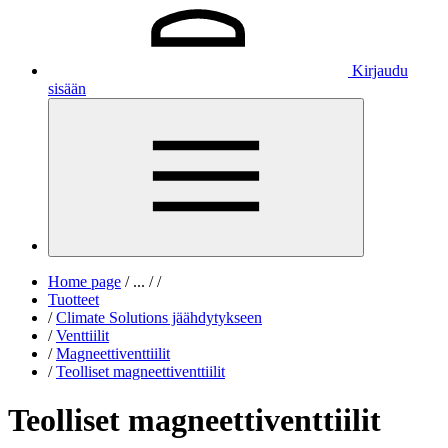
Kirjaudu
sisään
Home page
/
...
/
/
Tuotteet
/
Climate Solutions jäähdytykseen
/
Venttiilit
/
Magneettiventtiilit
/
Teolliset magneettiventtiilit
Teolliset magneettiventtiilit