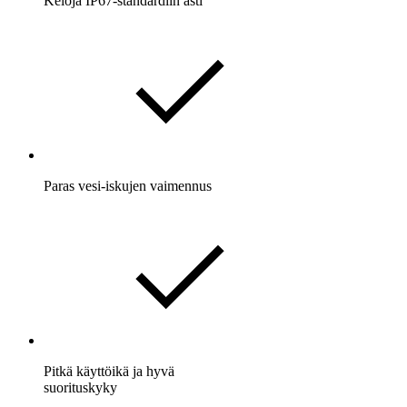
Keloja IP67-standardiin asti
Paras vesi-iskujen vaimennus
Pitkä käyttöikä ja hyvä
suorituskyky