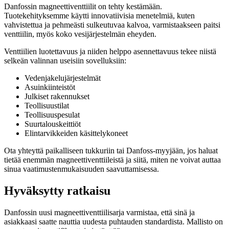
Danfossin magneettiventtiilit on tehty kestämään.
Tuotekehityksemme käytti innovatiivisia menetelmiä, kuten
vahvistettua ja pehmeästi sulkeutuvaa kalvoa, varmistaakseen paitsi
venttiilin, myös koko vesijärjestelmän eheyden.
Venttiilien luotettavuus ja niiden helppo asennettavuus tekee niistä
selkeän valinnan useisiin sovelluksiin:
Vedenjakelujärjestelmät
Asuinkiinteistöt
Julkiset rakennukset
Teollisuustilat
Teollisuuspesulat
Suurtalouskeittiöt
Elintarvikkeiden käsittelykoneet
Ota yhteyttä paikalliseen tukkuriin tai Danfoss-myyjään, jos haluat
tietää enemmän magneettiventtiileistä ja siitä, miten ne voivat auttaa
sinua vaatimustenmukaisuuden saavuttamisessa.
Hyväksytty ratkaisu
Danfossin uusi magneettiventtiilisarja varmistaa, että sinä ja
asiakkaasi saatte nauttia uudesta puhtauden standardista. Mallisto on