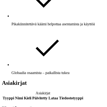
Pikakiinnitettävä käämi helpottaa asentamista ja käyttöä
Globaalia osaamista – paikallista tukea
Asiakirjat
Asiakirjat
Tyyppi
Nimi
Kieli
Päivitetty
Lataa
Tiedostotyyppi