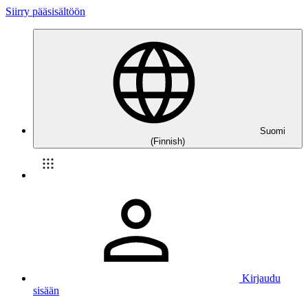
Siirry pääsisältöön
Suomi
(Finnish)
Kirjaudu
sisään