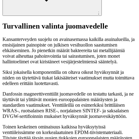
;
Turvallinen valinta juomavedelle
Kansanterveyden suojelu on avainasemassa kaikilla asuinalueilla, ja
ensisijainen painopiste on julkisen vesihuollon saastumisen
ehkäiseminen. Jo pienetkin määrät bakteereita tai metallijäämiä
voivat aiheuttaa pahoinvointia tai sairastumisen, joten monet
hallintoelimet ovat kiristäneet vesijärjestelmiensä sääntelyä.
Siksi jokaisella komponentilla on oltava oikeat hyväksynnät ja
niiden on täytettävä tiukat lakisääteiset vaatimukset mutta toimittava
edelleen erittäin luotettavasti.
Danfossin magneettiventtiilit juomavedelle on testattu tarkasti, ja ne
täyttävät tai ylittävät monien eurooppalaisten määräysten ja
standardien vaatimukset. Venttiileillä on esimerkiksi brittiläisen
WRAS-, ruotsalaisen RISE-, norjalaisen SINTEF- ja saksalaisen
DVGW-sertifioinnin mukaiset hyväksynnät juomavesikäyttöön.
Toinen keskeinen ominaisuus kaikissa hyväksytyissä
venttiileissämme on korkealaatuinen EPDM-tiivistemateriaali.
Tiiviste täyttää täysin uusien tiukkojen eurooppalaisten määräysten