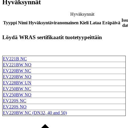
Hyväksynnät
Hyväksynnät
Iss
Tyyppi
Nimi
Hyväksyntäviranomainen
Kieli
Lataa
Eräpäivä
da
Löydä WRAS sertifikaatit tuotetyypeittäin
EV221B NC
EV221BW NO
EV220BW NC
EV220BW NO
EV228BW UN
EV250BW NC
EV250BW NO
EV220S NC
EV220S NO
EV220BW NC (DN32, 40 and 50)