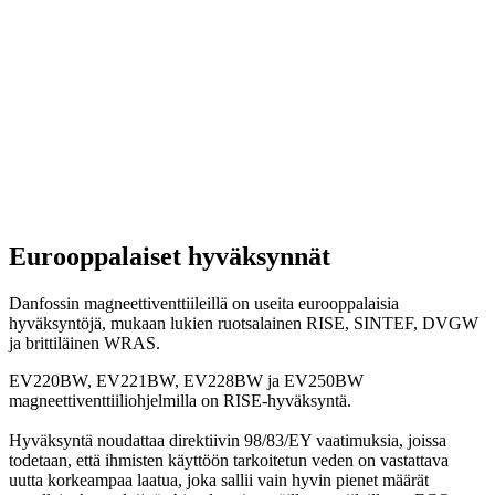
Eurooppalaiset hyväksynnät
Danfossin magneettiventtiileillä on useita eurooppalaisia
hyväksyntöjä, mukaan lukien ruotsalainen RISE, SINTEF, DVGW
ja brittiläinen WRAS.
EV220BW, EV221BW, EV228BW ja EV250BW
magneettiventtiiliohjelmilla on RISE-hyväksyntä.
Hyväksyntä noudattaa direktiivin 98/83/EY vaatimuksia, joissa
todetaan, että ihmisten käyttöön tarkoitetun veden on vastattava
uutta korkeampaa laatua, joka sallii vain hyvin pienet määrät