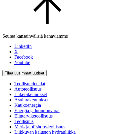
Seuraa kansainvälisiä kanaviamme
LinkedIn
X
Facebook
Youtube
Tilaa uusimmat uutiset
Teollisuudenalat
Autoteollisuus
Liikerakennukset
Asuinrakennukset
Kaukoenergia
Energia ja luonnonvarat
Elintarviketeollisuus
Teollisuus
Meri- ja offshore-teollisuus
Liikkuvan kaluston hydrauliikka