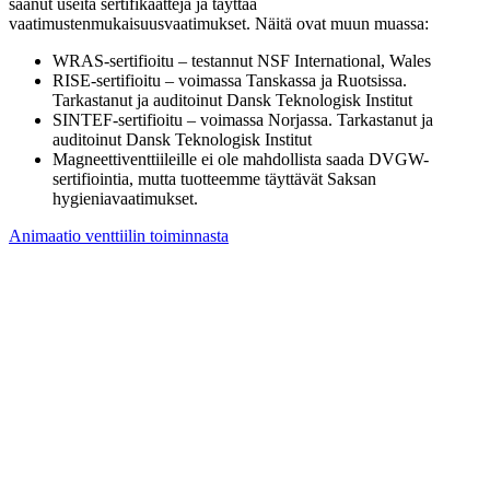
saanut useita sertifikaatteja ja täyttää
vaatimustenmukaisuusvaatimukset. Näitä ovat muun muassa:
WRAS-sertifioitu – testannut NSF International, Wales
RISE-sertifioitu – voimassa Tanskassa ja Ruotsissa.
Tarkastanut ja auditoinut Dansk Teknologisk Institut
SINTEF-sertifioitu – voimassa Norjassa. Tarkastanut ja
auditoinut Dansk Teknologisk Institut
Magneettiventtiileille ei ole mahdollista saada DVGW-
sertifiointia, mutta tuotteemme täyttävät Saksan
hygieniavaatimukset.
Animaatio venttiilin toiminnasta