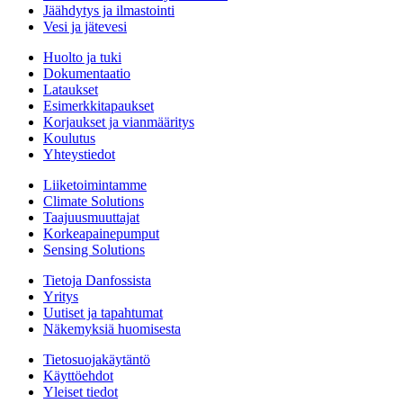
Jäähdytys ja ilmastointi
Vesi ja jätevesi
Huolto ja tuki
Dokumentaatio
Lataukset
Esimerkkitapaukset
Korjaukset ja vianmääritys
Koulutus
Yhteystiedot
Liiketoimintamme
Climate Solutions
Taajuusmuuttajat
Korkeapainepumput
Sensing Solutions
Tietoja Danfossista
Yritys
Uutiset ja tapahtumat
Näkemyksiä huomisesta
Tietosuojakäytäntö
Käyttöehdot
Yleiset tiedot