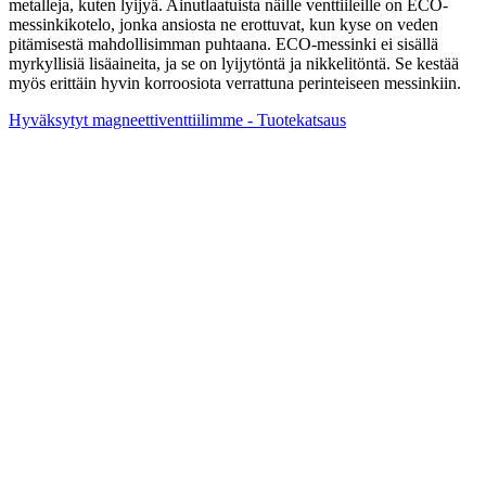
metalleja, kuten lyijyä. Ainutlaatuista näille venttiileille on ECO-
messinkikotelo, jonka ansiosta ne erottuvat, kun kyse on veden
pitämisestä mahdollisimman puhtaana. ECO-messinki ei sisällä
myrkyllisiä lisäaineita, ja se on lyijytöntä ja nikkelitöntä. Se kestää
myös erittäin hyvin korroosiota verrattuna perinteiseen messinkiin.
Hyväksytyt magneettiventtiilimme - Tuotekatsaus