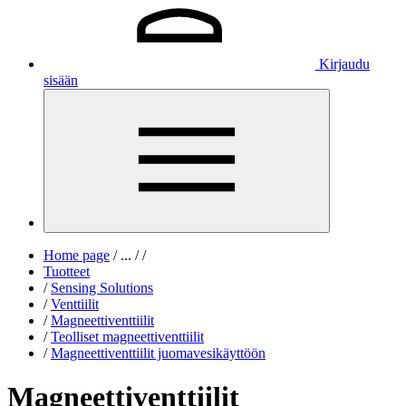
Kirjaudu
sisään
Home page
/
...
/
/
Tuotteet
/
Sensing Solutions
/
Venttiilit
/
Magneettiventtiilit
/
Teolliset magneettiventtiilit
/
Magneettiventtiilit juomavesikäyttöön
Magneettiventtiilit