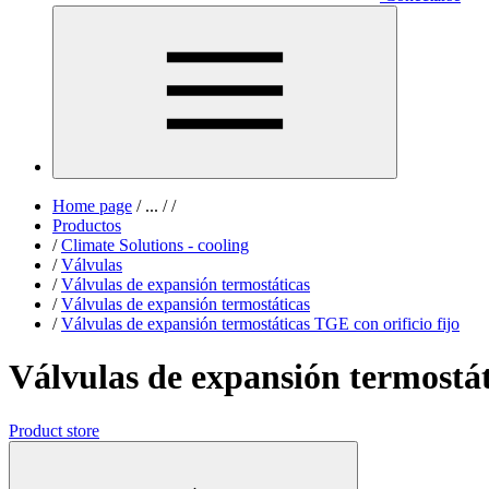
Home page
/
...
/
/
Productos
/
Climate Solutions - cooling
/
Válvulas
/
Válvulas de expansión termostáticas
/
Válvulas de expansión termostáticas
/
Válvulas de expansión termostáticas TGE con orificio fijo
Válvulas de expansión termostát
Product store