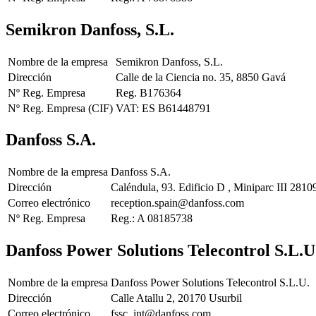
Semikron Danfoss, S.L.
Nombre de la empresa
Semikron Danfoss, S.L.
Dirección
Calle de la Ciencia no. 35, 8850 Gavá
Nº Reg. Empresa
Reg. B176364
Nº Reg. Empresa (CIF)
VAT: ES B61448791
Danfoss S.A.
Nombre de la empresa
Danfoss S.A.
Dirección
Caléndula, 93. Edificio D , Miniparc III 281
Correo electrónico
reception.spain@danfoss.com
Nº Reg. Empresa
Reg.: A 08185738
Danfoss Power Solutions Telecontrol S.L.U
Nombre de la empresa
Danfoss Power Solutions Telecontrol S.L.U.
Dirección
Calle Atallu 2, 20170 Usurbil
Correo electrónico
fssc_int@danfoss.com