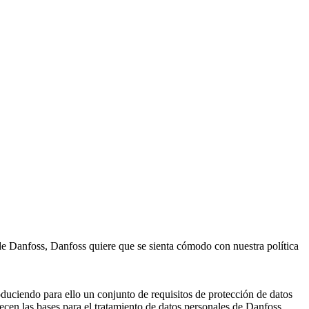
de Danfoss, Danfoss quiere que se sienta cómodo con nuestra política
uciendo para ello un conjunto de requisitos de protección de datos
cen las bases para el tratamiento de datos personales de Danfoss.