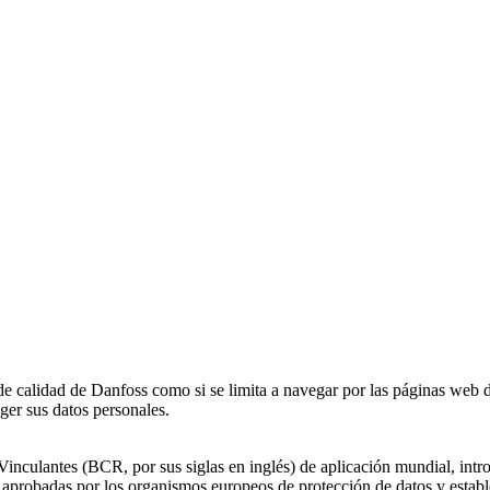
de calidad de Danfoss como si se limita a navegar por las páginas web 
er sus datos personales.
culantes (BCR, por sus siglas en inglés) de aplicación mundial, introd
probadas por los organismos europeos de protección de datos y estable