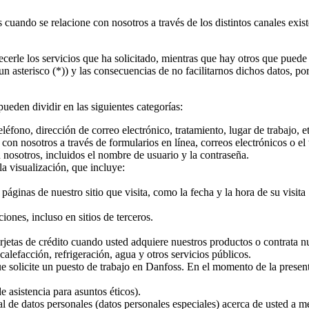
uando se relacione con nosotros a través de los distintos canales exist
cerle los servicios que ha solicitado, mientras que hay otros que pue
un asterisco (*)) y las consecuencias de no facilitarnos dichos datos, p
eden dividir en las siguientes categorías:
fono, dirección de correo electrónico, tratamiento, lugar de trabajo, et
n nosotros a través de formularios en línea, correos electrónicos o el 
 nosotros, incluidos el nombre de usuario y la contraseña.
la visualización, que incluye:
 páginas de nuestro sitio que visita, como la fecha y la hora de su visita
iones, incluso en sitios de terceros.
rjetas de crédito cuando usted adquiere nuestros productos o contrata nu
lefacción, refrigeración, agua y otros servicios públicos.
e solicite un puesto de trabajo en Danfoss. En el momento de la presenta
e asistencia para asuntos éticos).
 de datos personales (datos personales especiales) acerca de usted a m