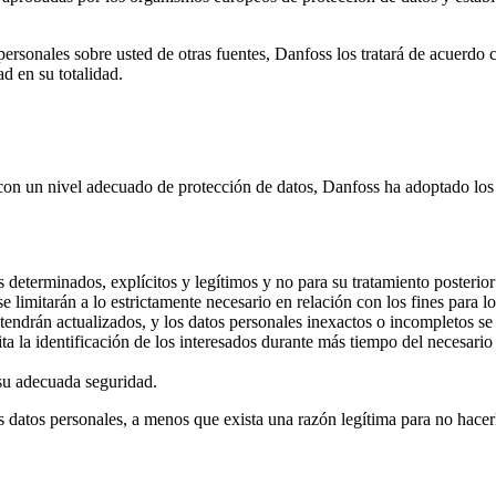
rsonales sobre usted de otras fuentes, Danfoss los tratará de acuerdo co
d en su totalidad.
 con un nivel adecuado de protección de datos, Danfoss ha adoptado los 
s determinados, explícitos y legítimos y no para su tratamiento posterio
 limitarán a lo estrictamente necesario en relación con los fines para lo
endrán actualizados, y los datos personales inexactos o incompletos se r
 la identificación de los interesados durante más tiempo del necesario p
 su adecuada seguridad.
s datos personales, a menos que exista una razón legítima para no hacer