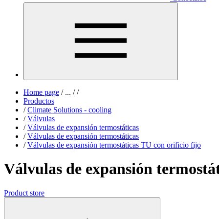
Home page
/
...
/
/
Productos
/
Climate Solutions - cooling
/
Válvulas
/
Válvulas de expansión termostáticas
/
Válvulas de expansión termostáticas
/
Válvulas de expansión termostáticas TU con orificio fijo
Válvulas de expansión termostáti
Product store