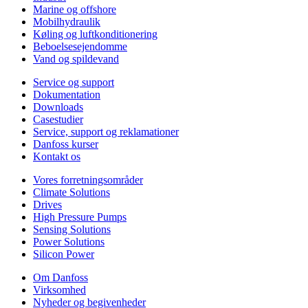
Marine og offshore
Mobilhydraulik
Køling og luftkonditionering
Beboelsesejendomme
Vand og spildevand
Service og support
Dokumentation
Downloads
Casestudier
Service, support og reklamationer
Danfoss kurser
Kontakt os
Vores forretningsområder
Climate Solutions
Drives
High Pressure Pumps
Sensing Solutions
Power Solutions
Silicon Power
Om Danfoss
Virksomhed
Nyheder og begivenheder