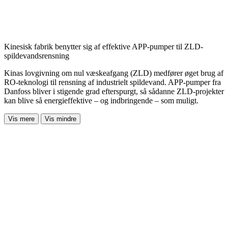
Kinesisk fabrik benytter sig af effektive APP-pumper til ZLD-
spildevandsrensning
Kinas lovgivning om nul væskeafgang (ZLD) medfører øget brug af
RO-teknologi til rensning af industrielt spildevand. APP-pumper fra
Danfoss bliver i stigende grad efterspurgt, så sådanne ZLD-projekter
kan blive så energieffektive – og indbringende – som muligt.
Vis mere
Vis mindre