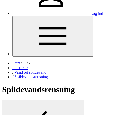
Log ind
Start
/
...
/
/
Industrier
/
Vand og spildevand
/
Spildevandsrensning
Spildevandsrensning