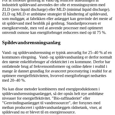
For at forbedre genbrug af vand og reducere udledningen af
industrielt spildevand anvendes der ofte et rensningssystem med
ZLD (zero liquid discharge) eller MLD (minimal liquid discharge).
ZLD og MLD er ambitiøse strategier til håndtering af spildevand,
som muliggør, at fabrikken eller anlægget kan genvinde det meste af
sit spildevand med henblik på genbrug. Standardprocessen er
energikrævende, men ved at anvende processer med optimeret
omvendt osmose kan energiforbruget reduceres med op til 75 %.
Spildevandsrensningsanlæg
Vand- og spildevandsrensning er typisk ansvarlig for 25–40 % af en
kommunes elregning. Vand- og spildevandsanlæg er derfor normalt
den største enkeltforbruger af elektricitet i en kommune. Derfor har
omfattende brug af frekvensomformere og online-følere i realtid i
mange år dannet grundlag for avanceret processtyring i realtid for at
optimere energieffektiviteten, hvorved energiforbruget nedsættes
med 20–40 %.
Nu kan disse metoder kombineres med energiproduktionen i
spildevandsrensningsanlægget, så der opnås helt nye ambitiøse
niveauer for energieffektivitet. "Bio-raffinaderiet" eller
"Genvindingsanlægget til vandressourcer", der forsynes med
methan produceret i spildevandsanlæggets rådnetank, viser, at
spildevand nu er blevet til en energiressource.