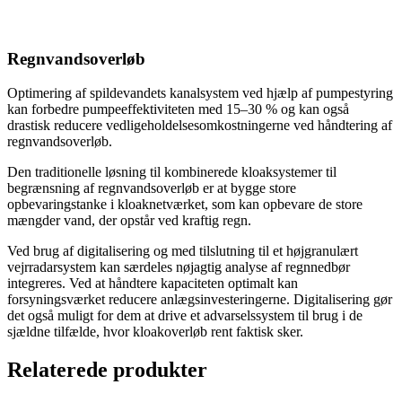
Regnvandsoverløb
Optimering af spildevandets kanalsystem ved hjælp af pumpestyring
kan forbedre pumpeeffektiviteten med 15–30 % og kan også
drastisk reducere vedligeholdelsesomkostningerne ved håndtering af
regnvandsoverløb.
Den traditionelle løsning til kombinerede kloaksystemer til
begrænsning af regnvandsoverløb er at bygge store
opbevaringstanke i kloaknetværket, som kan opbevare de store
mængder vand, der opstår ved kraftig regn.
Ved brug af digitalisering og med tilslutning til et højgranulært
vejrradarsystem kan særdeles nøjagtig analyse af regnnedbør
integreres. Ved at håndtere kapaciteten optimalt kan
forsyningsværket reducere anlægsinvesteringerne. Digitalisering gør
det også muligt for dem at drive et advarselssystem til brug i de
sjældne tilfælde, hvor kloakoverløb rent faktisk sker.
Relaterede produkter