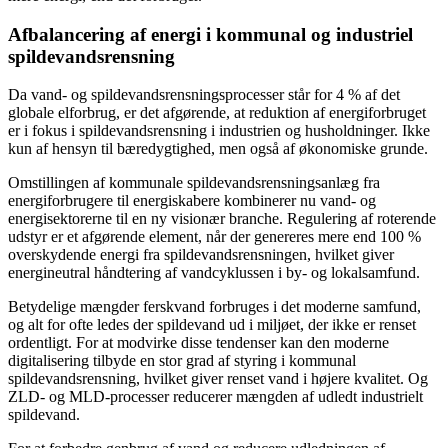
Afbalancering af energi i kommunal og industriel
spildevandsrensning
Da vand- og spildevandsrensningsprocesser står for 4 % af det
globale elforbrug, er det afgørende, at reduktion af energiforbruget
er i fokus i spildevandsrensning i industrien og husholdninger. Ikke
kun af hensyn til bæredygtighed, men også af økonomiske grunde.
Omstillingen af kommunale spildevandsrensningsanlæg fra
energiforbrugere til energiskabere kombinerer nu vand- og
energisektorerne til en ny visionær branche. Regulering af roterende
udstyr er et afgørende element, når der genereres mere end 100 %
overskydende energi fra spildevandsrensningen, hvilket giver
energineutral håndtering af vandcyklussen i by- og lokalsamfund.
Betydelige mængder ferskvand forbruges i det moderne samfund,
og alt for ofte ledes der spildevand ud i miljøet, der ikke er renset
ordentligt. For at modvirke disse tendenser kan den moderne
digitalisering tilbyde en stor grad af styring i kommunal
spildevandsrensning, hvilket giver renset vand i højere kvalitet. Og
ZLD- og MLD-processer reducerer mængden af udledt industrielt
spildevand.