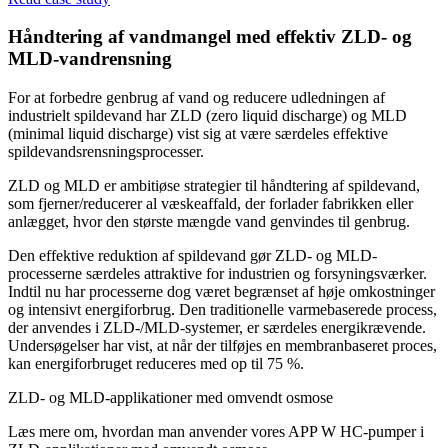
Håndtering af vandmangel med effektiv ZLD- og
MLD-vandrensning
For at forbedre genbrug af vand og reducere udledningen af
industrielt spildevand har ZLD (zero liquid discharge) og MLD
(minimal liquid discharge) vist sig at være særdeles effektive
spildevandsrensningsprocesser.
ZLD og MLD er ambitiøse strategier til håndtering af spildevand,
som fjerner/reducerer al væskeaffald, der forlader fabrikken eller
anlægget, hvor den største mængde vand genvindes til genbrug.
Den effektive reduktion af spildevand gør ZLD- og MLD-
processerne særdeles attraktive for industrien og forsyningsværker.
Indtil nu har processerne dog været begrænset af høje omkostninger
og intensivt energiforbrug. Den traditionelle varmebaserede process,
der anvendes i ZLD-/MLD-systemer, er særdeles energikrævende.
Undersøgelser har vist, at når der tilføjes en membranbaseret proces,
kan energiforbruget reduceres med op til 75 %.
ZLD- og MLD-applikationer med omvendt osmose
Læs mere om, hvordan man anvender vores APP W HC-pumper i