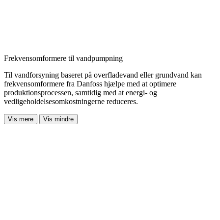
Frekvensomformere til vandpumpning
Til vandforsyning baseret på overfladevand eller grundvand kan
frekvensomformere fra Danfoss hjælpe med at optimere
produktionsprocessen, samtidig med at energi- og
vedligeholdelsesomkostningerne reduceres.
Vis mere
Vis mindre