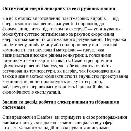
Оптимізація енергії ливарних та екструзійних машин
На всіх етапах виготовлення пластмасових виробів — від
енергоємного плавлення гранулятів і порошків, до
формування, лиття під тиском та екструзії — устаткування
може бути суттєво оптимізовано за рахунок скорочення
енергоспоживання та оптимального регулювання. Переробка
поліетилену, поліуретану або поліпропілену в пластикові
компоненти та пакувальні матеріали — галузь, яка
відзначається високим рівнем конкуренції, головними
чинниками якої є вартість і якість. Саме з цієї причини
цінуються рішення Danfoss, які забезпечують точність
регулювання температури, як нагріву, так і охолодження, а
також відзначаються компактністю та гнучкістю проектування
компонентів: вони пропонують легку інтеграцію,
забезпечують першокласну точність і високий рівень
економічності в експлуатації.
Знання та досвід роботи з електричними та гібридними
системами
Співпрацюючи з Danfoss, ви отримуєте в своє розпорядження
найбагатший у світі досвід і знання спеціалістів у сфері
інтелектуального та надійного керування двигунами