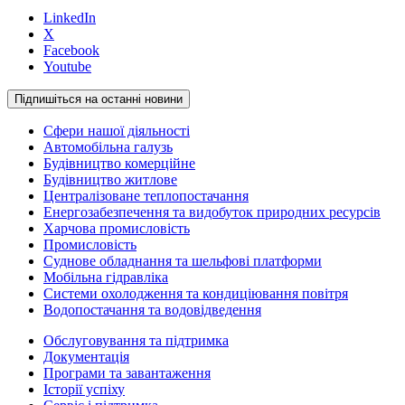
LinkedIn
X
Facebook
Youtube
Підпишіться на останні новини
Сфери нашої діяльності
Автомобільна галузь
Будівництво комерційне
Будівництво житлове
Централізоване теплопостачання
Енергозабезпечення та видобуток природних ресурсів
Харчова промисловість
Промисловість
Суднове обладнання та шельфові платформи
Мобільна гідравліка
Системи охолодження та кондиціювання повітря
Водопостачання та водовідведення
Обслуговування та підтримка
Документація
Програми та завантаження
Історії успіху