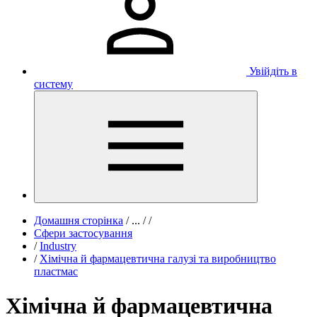
Увійдіть в
систему
Домашня сторінка
/
...
/
/
Сфери застосування
/
Industry
/
Хімічна й фармацевтична галузі та виробництво
пластмас
Хімічна й фармацевтична