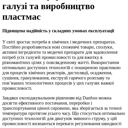
галузі та виробництво
пластмас
Підвищена надійність у складних умовах експлуатації
У світі зростає потреба в хімічних і медичних препаратах.
Постійно розробляються нові споживчі товари, сполуки,
активні інгредієнти та медичні препарати для задоволення
потреб усіх галузей промисловості та для вжитку в
різноманітних цілях у повсякденному житті. Використання
оптимально доступних технологій є поширеною практикою
для процесів хімічних реакторів, дистиляції, осадження,
сушіння, гранулювання, екструзії гарячого розплаву та
пов’язаних технологічних процесів у цих галузях важкої
промисловості.
Завдяки охолоджувальним рішенням від Danfoss можна
досягти ефективного постачання, переробки і
транспортування цінної сировини, яка зберігається за точної
температури протягом усього часу. Що стосується оптимально
доступних технологій для двигунів змінного струму, у цій
промисловості визнаються переваги регулювання швидкості