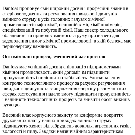
Danfoss пропонує свій широкий досвід і професійні знання в
сфері охолодження та регулювання швидкості двигунів
змінного струму в усіх головних галузях хімічної
промисловості: нафтохімії, основній хімії, хімії полімерів,
спеціалізованій та побутовій хімії. Наш спектр холодильного
обладнання та приводів змінного струму призначені для
задоволення вимог хімічної промисловості, в якій безпека має
першочергову важливість.
Оптимізовані процеси, зменшений час простою
Danfoss має успішний досвід співпраці з підприємствами
хімічної промисловості, який допоміг їм підвищити
продуктивність і поліпшити стабільність. Удосконалення
контролю технологічного процесу за рахунок регулювання
швидкості двигунів та заощадження енергії у різноманітних
сферах застосування надало змогу підвищити продуктивність
і надійність технологічних процесів та знизити обсяг викидів
вуглецю.
Високий клас корпусного захисту та конформне покриття
друкованих плат у наших приводах змінного струму
підвищують захист від забруднень довкілля, агресивних газів,
вологості й пилу. Завдяки надзвичайним характеристикам