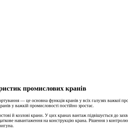
еристик промислових кранів
ортування — це основна функція кранів у всіх галузях важкої п
кранів у важкій промисловості постійно зростає.
ові й козлові крани. У цих кранах вантаж підвішується до захв
даткове навантаження на конструкцію крана. Рішення з контролю
вигуна.